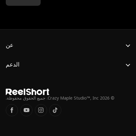
كأميرة، بينما يُعامل أميرة كخادمة. وفقط عند
موتها أدركت أن زين الوريث الملياردير، كان
ينتظرها منذ البداية. والآن، يمنحها القدر فرصةً ثانيةً
لتصحيح الأمور.
عن
الدعم
© 2026 Crazy Maple Studio™, Inc. جميع الحقوق محفوظة.