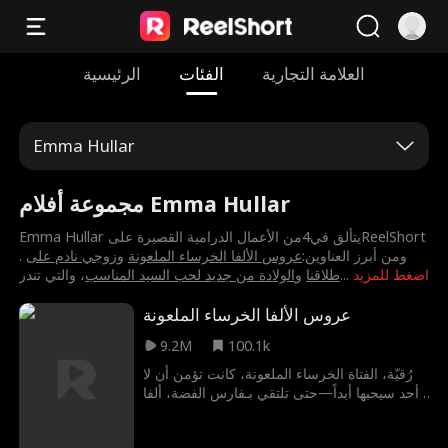
العلامة التجارية
الفئات
الرئيسية
Emma Hullar
مجموعة أفلام Emma Hullar
. ومن أبرز العناوين:
⁨عروس الألفا الخرساء الملعونة⁩
و
⁨زوجي نادم على
اضغط للمزيد
...
طلاقنا⁩
و
⁨الولادة من جديد لحب السيد المناسب⁩
، والتي تندر
عروس الألفا الخرساء الملعونة
9.2M
100.1k
رُقيّة، الفتاة الخرساء الملعونة، كانت تؤمن أن لا
أحد سيحبها أبداً—حتى تلتقي بـفارس الفضة، ألفا
قبيلة الخسوف، الذي يخبرها أنهما مقدران
لبعضهما. لكن فارس يحمل هو الآخر لعنة... فهل