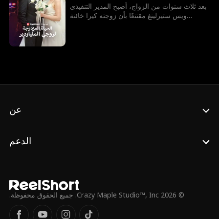
بعد ثلاث سنوات من الزواج، أصبح المدير التنفيذي
ويس ستيرلينغ مقتنعًا بأن زوجته كيرا خائنة
وطامعة في ثروته. لكن بعدما نفد صبرها من
اتهاماته وسوء معاملته، قررت كيرا الطلاق
واستعادة هويتها الحقيقية... وريثة ملياردير! كيف
سيتصرف ويس عندما يدرك أنه ارتكب أكبر خطأ
في حياته؟ هل ستنتقم كيرا منه... أم ستعود لحبه
مرة أخرى؟
عن
الدعم
© 2026 Crazy Maple Studio™, Inc. جميع الحقوق محفوظة.