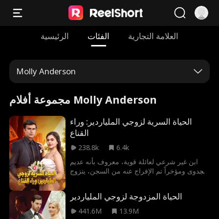
العلامة التجارية
الفئات
الرئيسية
Molly Anderson
مجموعة أفلام Molly Anderson
الحياة السرية لزوجي الملياردير: وراء
القناع
238.8k
6.4k
ابن غير شرعي لعائلة قوية، معروف بأنه عديم
الجدوى ومؤخراً تم الإفراج عنه من السجن، يتزوج
من امرأة لا تعرف شيئاً عن ماضيه. دون أن تعلم،
يخفي وراءه سراً بملايين الدولارات. لماذا تم إخفاء
الحياة المزدوجة لزوجي الملياردير
هويته منذ البداية، وماذا سيحدث عندما تُكشف
الحقيقة أخيراً؟
441.6M
13.9M