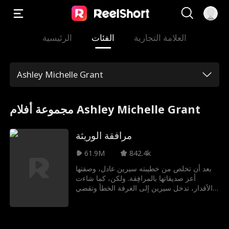
العلامة التجارية
الفئات
الرئيسية
Ashley Michelle Grant
مجموعة أفلام Ashley Michelle Grant
مرافقة الوريثة
61.9M
842.4k
بعد أن تخلص من خطيبته سيرين عادل، وصفتها
أعز صديقاتها بالمرافِقة. ولكن، كما شاءت
الأقدار، تدخل سيرين إلى الغرفة الخطأ وتقضي
الليلة مع جمال سيد – الملياردير الجذاب والرئيس
التنفيذي الذي يحبها في السر.