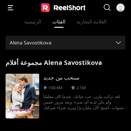
العلامة التجارية
الفئات
الرئيسية
Alena Savostikova
مجموعة أفلام Alena Savostikova
سنحب من جديد
100.4M
2.1M
لقد تركتِ مازن، حب حياتك، عندما كان مفلسًا
ولم يكن لديه أي شيء. وبعد مرور خمس
سنوات، أصبح الآن مليارديرًا ويريد شراء شركتك
وتحويل حياتك إلى جحيم. هل ستخبرينه السبب
الحقيقي لتركك له، أم أنه فات الأوان لمنحه
فرصة أخرى للحب؟