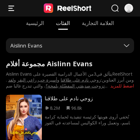
العلامة التجارية
الفئات
الرئيسية
Aislinn Evans
مجموعة أفلام Aislinn Evans
. ومن أبرز العناوين:
⁨زوجي نادم على طلاقنا⁩
و
⁨أسيرة حب راعي البقر⁩
و
⁨لقد
اضغط للمزيد
...
تزوجت صديقتي المفضّلة بلمحة؟⁩
، والتي تندرج غالبا ضم
زوجي نادم على طلاقنا
8.2M
96.8k
تُخفي أروى هويتها كرئيسة تنفيذية لحماية كرامة
قاسم، وتعمل وراء الكواليس لمساعدته في الفوز
بمشروع فندقي ضخم والصعود لمنصب المدير
التنفيذي للفندق، وبينما تساعده في شق طريقه