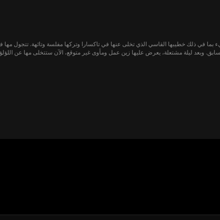
بما في ذلك خطيبها القاسي الذي تخلى عنها في تاكسارا وتركها مفلسة وتائهة. تتجول مها
سابق. وبعد ليلة مشتعلة، يعرض عليها زين عمل ومأوى غير متوقع، الآن ستتخلى مها عن اللؤلؤ
الخيول والثيران، وربما حتى تقع في حب راعِ بقر.