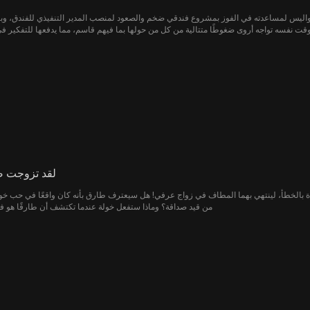
الكواليس لمساعدته في الفوز بمشروع فندقي ضخم والصعود لمنصب المدير التنفيذي للفندق، و
لوقت نفسه تواجه أروى ضغوطًا متتالية من كل من حولها بما فيهم قاسم، مما يدفعها للتفكير في
لقد تزوجت ص
 بالخطأ، لينتهي بهما المطاف في زواج عرفي! هل سيعترف طارق بأنه كان واقعًا في حب خو
من قيد صداقة؟ وماذا ستفعل خولة عندما تكتشف أن طارقًا هو في