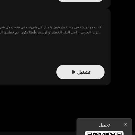
كانت مها وريثة في مدينة ماريتون وتملك كل شيء، حتى فقدت كل شيء 
زين العزبي، راعي البقر الخطير والوسيم وأيضًا يكون عم خطيبها ال
تشغيل
تحميل