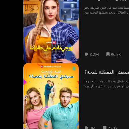
بينما تساعده في شق طريقه نحو
 الطلاق. وبعد تحملها للعديد من
8.2M
96.8k
ديقتي المفضّلة بلمحة؟
لة طوال هذه السنوات، ليحررها
 الواقع رئيس تنفيذي ملياردير؟
3M
22.1k