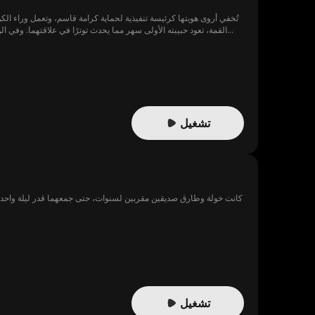
تُخفي أروى هويتها كرئيسة تنفيذية لحماية كرامة قاسم، وتعمل وراء 
القمة، تعود حبيبته الأولى سهر مما يحدث توترًا في علاقتهما. وفي ا
الإهانات، تدرك أخيرًا قيمتها والثمن الذي دفعته من أجل تكريس نفسها للشخص الخطأ. ومع استعادة ثقتها بنفسها تختار أروى الطلاق وتناضل لاستعادة مكانتها كرئيسة تنفيذية.
تشغيل
كانت خولة وطارق صديقين مقربين لسنوات، حتى جمعهما قدر ليلة واحدة
تشغيل