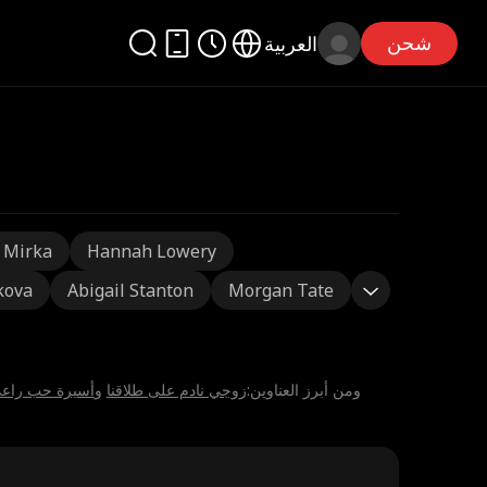
شحن
العربية
 Mirka
Hannah Lowery
kova
Abigail Stanton
Morgan Tate
⁨Aislinn Evans⁩ يتألق في3من الأعمال الدرامية القصيرة علىReelShort . ومن أبرز العناوين:
⁨زوجي نادم على طلاقنا⁩
و
⁨أسيرة حب راعي 