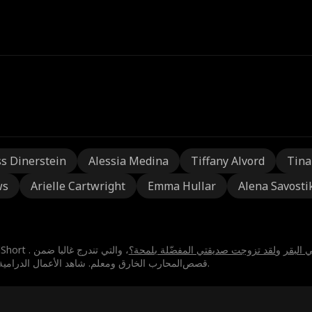
s Dinerstein
Alessia Medina
Tiffany Alvord
Tina
ws
Arielle Cartwright
Emma Hullar
Alena Savosti
البقر⁩
و
⁨لقد تزوجت صديقتي المفضّلة بلمحة؟⁩
، والتي تندرج غالبا ضمن
قصص⁨المحارب الخارق⁩ و⁨معلم⁩. شاهد الأعمال الدرامية القصيرة لـ⁨Aislinn Evans⁩عبر الإنترنت — الحلقات الأولى مجانية.