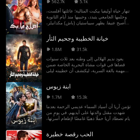
يستحيل تجاهله.
562.7k
5.1k
تنهار حياة أوليفيا بيكيت المثالية؛ عائلتها أفلست،
وحلمها الجامعي يتبدد، وحبيبها منذ أيام الثانوية
أصبح عنيفا. يظهر سيباستيان (باش) مكدانيلز،
ملاكم صاعد يعمل ليلا في حانة ليهرب من ماضيه.
بعد إنقاذه أوليفيا من حبيبها السابق، تشتعل
خيانة الخطيبة وجحيم الثأر
شرارة الحب بينهما. لكن مع اقتراب الخطر، يجد
باش نفسه مجبرا على الاختيار بين أحلامه وإنقاذ
1.8M
31.5k
الفتاة التي قد تدمره.
يعود نديم الهلالي إلى وطنه بعد ثلاث سنوات
قضاها في قوات مشاة البحرية الخاصة ضمن
مهمة بالغة السرية، ليكتشف أن خطيبته ليلى
توفيق حامل بطفل شقيقه فادي الهلالي، وأن
فادي أنفق جميع أمواله. والأسوأ من ذلك أن
ابنة زيوس
والديه يقفان إلى جانب فادي. وبعد سلسلة من
الخيانات والإهانات، يفضح نديم أكاذيب فادي
1.7M
15.3k
بعرض مقطع فيديو خلال حفل زفافه.
تؤمن آريا أن أسياد السماء عديمي الرحمة بعدما
شهدت مقتل والدتها على أيديهم. في يومٍ من
الأيام تصطاد آريا حملًا ذهبيًا غامضًا لإطعام أسرتها،
ويتضح بعد ذلك أنها كانت تجهل كونه مخلوقًا
مقدسًا لدى أسياد السماء. مما يقودها لملاقاة قاتل
الحب رقصة خطيرة
تريند
والدتها، كايروس محارب السماء الخالد، لتأخذ