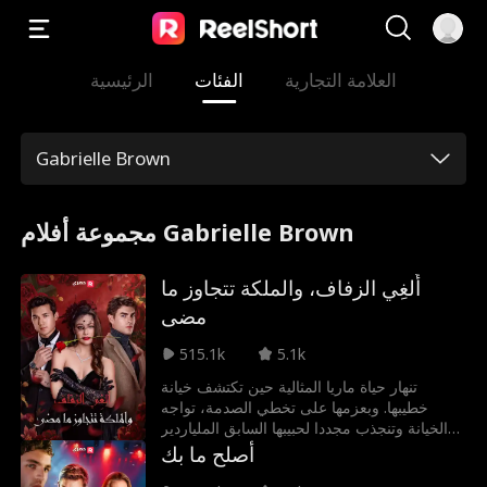
العلامة التجارية
الفئات
الرئيسية
Gabrielle Brown
مجموعة أفلام Gabrielle Brown
أُلغِي الزفاف، والملكة تتجاوز ما
مضى
515.1k
5.1k
تنهار حياة ماريا المثالية حين تكتشف خيانة
خطيبها. وبعزمها على تخطي الصدمة، تواجه
الخيانة وتنجذب مجددا لحبيبها السابق الملياردير
أليك. ومع تجدد لقائهما، تستيقظ مشاعر الماضي
أصلح ما بك
لتكتشف ماريا أن الحب قد يأتي بغتة بشغف