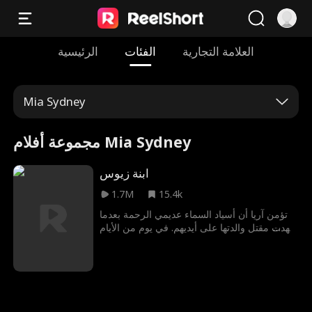
العلامة التجارية
الفئات
الرئيسية
Mia Sydney
مجموعة أفلام Mia Sydney
ابنة زيوس
1.7M
15.4k
تؤمن آريا أن أسياد السماء عديمي الرحمة بعدما
شهدت مقتل والدتها على أيديهم. في يومٍ من الأيام
تصطاد آريا حملًا ذهبيًا غامضًا لإطعام أسرتها،
ويتضح بعد ذلك أنها كانت تجهل كونه مخلوقًا
مقدسًا لدى أسياد السماء. مما يقودها لملاقاة قاتل
والدتها، كايروس محارب السماء الخالد، لتأخذ
العدالة مجراها. خلال تلك المغامرة تكتشف آريا
هويتها الحقيقية، وقوتها العظيمة، والسر وراء تاريخ