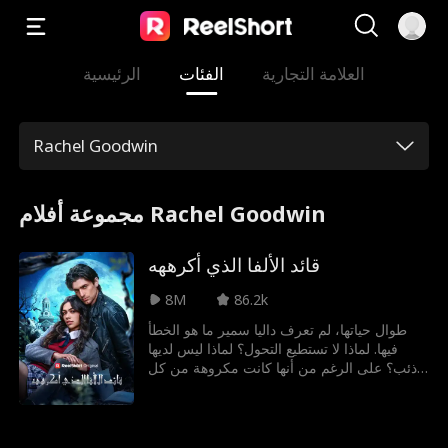
العلامة التجارية
الفئات
الرئيسية
Rachel Goodwin
مجموعة أفلام Rachel Goodwin
قائد الألفا الذي أكرههه
8M
86.2k
طوال حياتها، لم تعرف داليا سمير ما هو الخطأ
فيها. لماذا لا تستطيع التحول؟ لماذا ليس لديها
ذئب؟ على الرغم من أنها كانت مكروهة من كل
أفراد جماعتها، كانت داليا تظن أن لديها على الأقل
رفيقها، الزعيم... حتى خانها في يوم عيد ميلادها
الثامن عشر، وقطع الرابط بينهما، لتصبح أكبر
متنمرة عليها هو الزعيمة الجديدة. هربت من