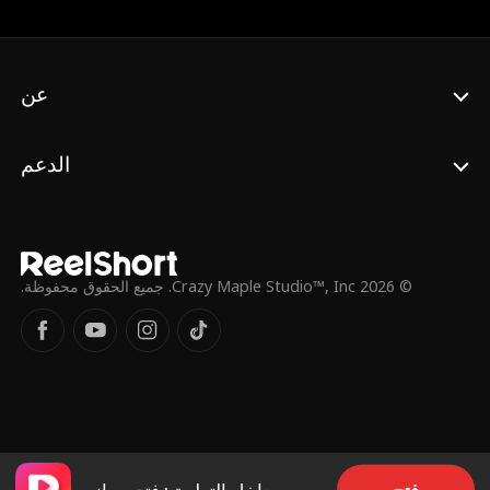
منزلها بالدموع في عينيها، ولكن بعد ستة أشهر،
تموت أمها بشكل غامض، ويُطلب منها الزعيم
الجديد العودة – الشخص الذي تتهمه بقتل أمها –
نوح فريد. تقسم أنها لن تسامحه على ما فعل،
عن
ومع ذلك.. تشعر داليا بهذا الانجذاب الغريب نحو
الزعيم نوح، وعلى الرغم من سلوكه القاسي،
يبدو أنه يشعر بنفس الشيء. هل يمكن تقع في
الدعم
الحب؟ مع الرجل الذي تكرهه أكثر من أي شيء؟
© 2026 Crazy Maple Studio™, Inc. جميع الحقوق محفوظة.