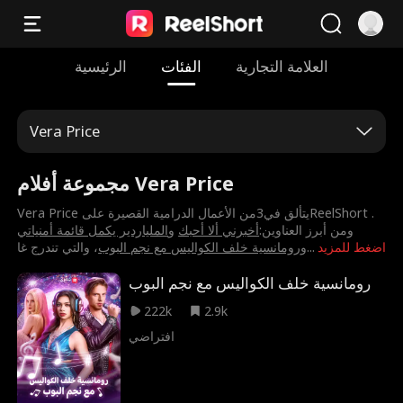
العلامة التجارية
الفئات
الرئيسية
Vera Price
مجموعة أفلام Vera Price
ومن أبرز العناوين:
⁨أخبرني ألا أحبك⁩
و
⁨الملياردير يكمل قائمة أمنياتي⁩
اضغط للمزيد
...
و
⁨رومانسية خلف الكواليس مع نجم البوب⁩
، والتي تندرج غا
رومانسية خلف الكواليس مع نجم البوب
222k
2.9k
افتراضي