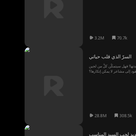
3.2M
70.7k
السرّ الذي قلب حياتي
لدتها! فهل سيتمكّن كلٌّ من لجين
قود إلى مشاعر لا يمكن إنكارها؟
28.8M
308.5k
السيد المناسب