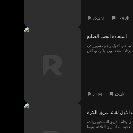
35.2M
174.3k
استعادة الحب الضائع
 آدم، حبها الأول ونجم مشهور في
يزداد الشغف بين بيلا وآدم، لكن
 أن يزدهر ويتحول إلى شيء دائم
3.1M
25.2k
الأول لقائد فريق الكرة
سابق وقائدة فريق التشجيع ووالدة