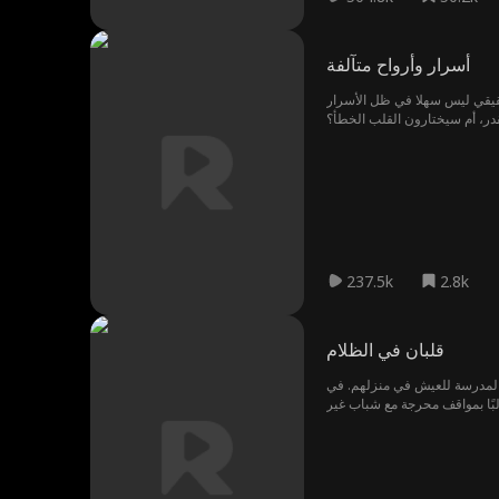
أسرار وأرواح متآلفة
قيقي ليس سهلا في ظل الأسرار
در، أم سيختارون القلب الخطأ؟
237.5k
2.8k
قلبان في الظلام
ي المدرسة للعيش في منزلهم. في
لبًا بمواقف محرجة مع شباب غير
ة، مما يدفع ليليان للوقوف إلى