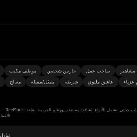
مشاهير
صاحب عمل
حارس شخصي
موظف مكتب
 عزباء
عاشق ملتوي
شرطة
ممثل/ممثلة
معالج
قلب حياتي⁩
. تشمل الأنواع الشائعة:⁨مستذئب⁩ و⁨زعيم الجريمة⁩. شاهد
الأعمال الدرامية القصيرة لـ⁨جوك⁩عبر الإنترنت — الحلقات الأولى مجانية.
تبادل 