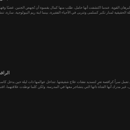
برهان القوية. عندما اكتشفت أنها حامل، طلب منها كمال بقسوة أن تُجهض الجنين. غضبًا وقهرًا،
فلة الحقيقية لمنار تكبر كسلمى وتتربى في الأحياء الفقيرة، بينما ابنة ريم البيولوجية، سارة، ت
دأ حياتهما بالتصادم مجددًا. سلمى، القوية والطيبة، تلفت انتباه رائد، والد منار وجد العائلة. 
 والخوف من أن تفقد مكانها، تبدأ سارة بالتآمر ضد سلمى. ومع تصاعد التوتر، يبدأ سر هوية الف
الراق
تعمل سراً كراقصة تعرٍ لتسديد نفقات علاج شقيقتها. تتداخل عوالمها ذات ليلة حين يدخل كاس