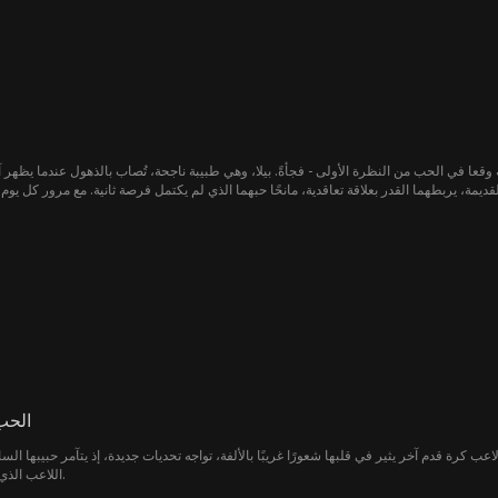
ة وقعا في الحب من النظرة الأولى - فجأةً. بيلا، وهي طبيبة ناجحة، تُصاب بالذهول عندما يظهر
مة، يربطهما القدر بعلاقة تعاقدية، مانحًا حبهما الذي لم يكتمل فرصة ثانية. مع مرور كل يوم، 
على كليهما أن يقررا ما إذا كانت هذه الفرصة الثانية ستسمح لحبهما الكامن
الحب 
ب كرة قدم آخر يثير في قلبها شعورًا غريبًا بالألفة، تواجه تحديات جديدة، إذ يتآمر حبيبها ال
اللاعب الذي أعجبت به لتمزيق العلاقة بينهما.