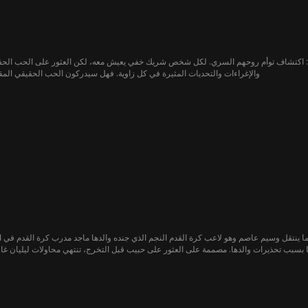
سى: اكتشاف توأم روحهم السري. لكل شخص شريك خفي يعيش معه، لكن العثور على الحب الح
والإغراءات والتحديات المثيرة في كل زاوية. فهل سيدركون الحب الحقيقي المق
 عندما ينتقل وسيم عاصم وهو لاعب كرة القدم النجم الذي جنده والدها ماجد مدرب كرة القدم ف
عرها بسبب تحذيرات والدها. مصممة على العثور على حبيب قبل التخرج، تنتهي محاولات ليليان غا
المشاكل. مع تطور علاقتهما، يدخلان في علاقة سرية. في الوقت نفسه يتصاعد التنمر في المدرس