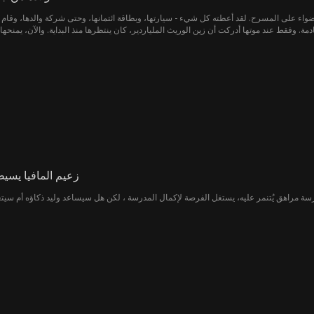
ضواء على المسرح. لقد أعطته كل شيء - سيارتها، وبطاقة ائتمانها، وحتى شركة والدها، وقام باس
زعيم المافيا يسيطر على المد
رسة مراهق يُتنمر عليه، يستغل الفرصة لإكمال المدرسة ، لكن هل سيساعد وليد ذكاؤه أم سي