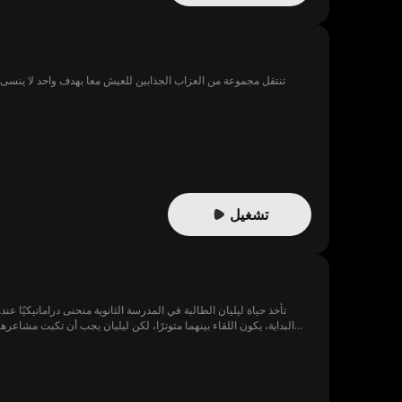
تنتقل مجموعة من العزاب الجذابين للعيش معا بهدف واحد لا ين
تشغيل
تأخذ حياة ليليان الطالبة في المدرسة الثانوية منحنى دراماتيكيًا
البداية، يكون اللقاء بينهما متوترًا، لكن ليليان يجب أن تكبت مشا
موثوقين. ومع ذلك، يكون وسيم دائمًا هناك لمساعدتها عندما تواجه 
جانب زملائها. حيث كسبت جهودها دعم واحترام مجتمع المدرسة. في النهاية، يتم تتويج ليليان ووسيم كملك وملكة الحفل، وأخيرًا يوافق ماجد على علاقتهما.