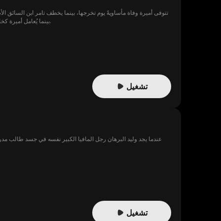
تتوفى أميرة وفاة مأساويةً يوم تخرجها، بينما يخطف تامر ابن السائق الأ
بينما يُعامل أميرة كخادمة. وفقط عند موتها أدركت أن زين الوريث الملياردير، كان ينتظرها منذ البداية. والآن، يمنحها القدر فرصةً ثانيةً لتصحيح الأمور.
تشغيل
عندما يجد وليد البرهان رجل المافيا الكبير نفسه في جسد طالب مد
تشغيل