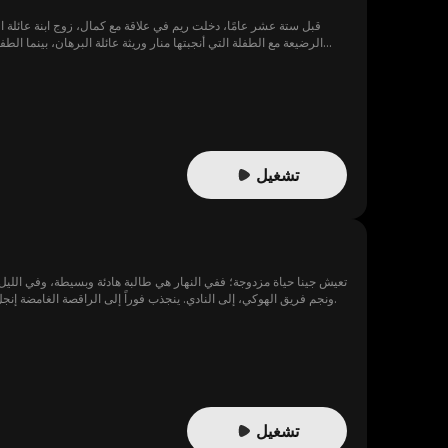
قبل ستة عشر عامًا، دخلت ريم في علاقة مع كمال، زوج ابنة عائلة ال
الرضيعة مع الطفلة التي أنجبتها منار وريثة عائلة البرهان، بينما الط
البرهان. بعد مرور السنوات، تلتحق الفتاتان بنفس المدرسة المرموقة وتب
كانت سارة مُعجبة به دائمًا، بالوقوع في حب سلمى. أمام شعورها بالخطر
تشغيل
تعيش جينا حياة مزدوجة؛ ففي النهار هي طالبة هادئة وبسيطة، وفي الليل 
ونجم فريق الهوكي، إلى النادي. ينجذب فوراً إلى الراقصة الغامضة إنجل، غير مدرك أنها الفتاة ذاتها التي يتشاجر معها في المدرسة. ولكن كلما توطدت علاقتهما، اقتربا أكثر من كشف أسرار بعضهما.
تشغيل