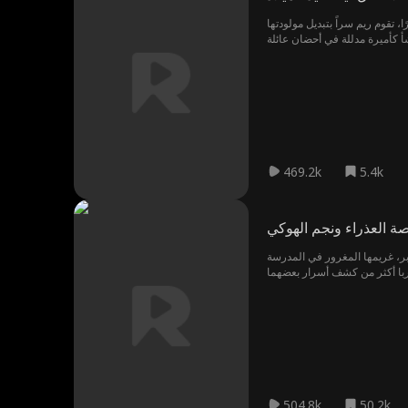
 تقوم ريم سراً بتبديل مولودتها
نشأ كأميرة مدللة في أحضان عائلة
وفي الوقت نفسه، يبدأ براء، الذي
تاتين الحقيقية بالكشف تدريجيًا
469.2k
5.4k
صة العذراء ونجم الهوكي
بر، غريمها المغرور في المدرسة
504.8k
50.2k