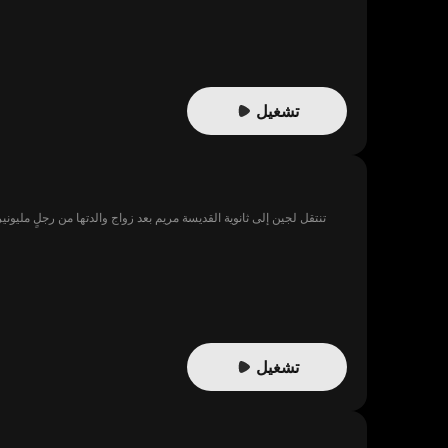
تشغيل
تنتقل لجين إلى ثانوية القديسة مريم بعد زواج والدتها من رجلٍ مليونير
تشغيل