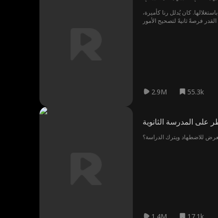
تغلالها. كان يُدلل رنا كأميرة،
2.9M
55.3k
رسة الثانوية
تعرض للاضطهاد ويترك الدراسة؟
1.4M
17.1k