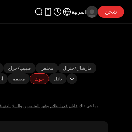
شحن
العربية
مارشال/جنرال
مخلص
طبيب/جراح
نادل
مصمم
أم
جوك
استكشف 21 من الأعمال الدرامية القصيرة من بطولة⁨جوك⁩ على — ReelShort بما في ذلك
⁨قلبان في الظلام⁩
و
⁨قهر المتنمرين⁩
و
⁨السرّ الذي 