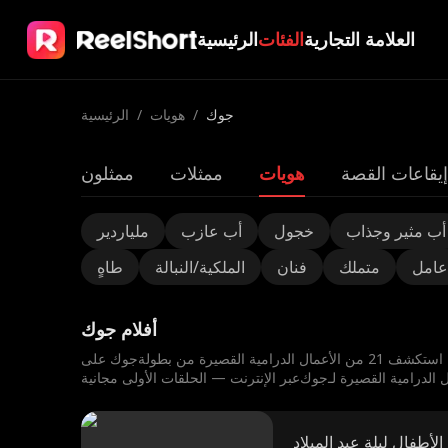
العلامة التجارية
الفئات
الرئيسية
جوك
/
هويات
/
الرئيسية
إيقاعات القصة
هويات
ممثلات
ممثلون
أب مثير وجذاب
خجول
أب عازب
ملياردير
عامل
متملك
فنان
الملكية/النبالة
طاهٍ
أفلام جوك
الأطفال ليلة عيد الميلاد