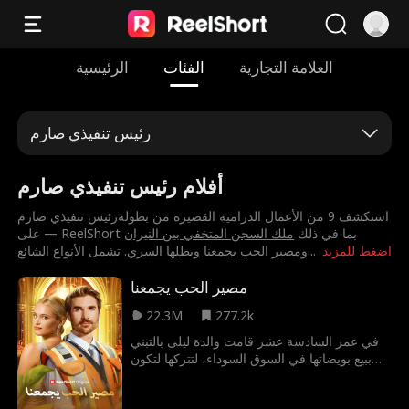
العلامة التجارية
الفئات
الرئيسية
رئيس تنفيذي صارم
أفلام رئيس تنفيذي صارم
استكشف 9 من الأعمال الدرامية القصيرة من بطولة⁨رئيس تنفيذي صارم⁩
على — ReelShort بما في ذلك
⁨ملك السجن المتخفي بين النيران⁩
اضغط للمزيد
...
و
⁨مصير الحب يجمعنا⁩
و
⁨بطلها السري⁩
. تشمل الأنواع الشائع
مصير الحب يجمعنا
22.3M
277.2k
في عمر السادسة عشر قامت والدة ليلى بالتبني
ببيع بويضاتها في السوق السوداء، لتتركها لتكون
فتاة عقيمة ،وبعد سنوات قامت ليلى بانقاذ طفلة
من الإختطاف خلال عملها كعاملة نظافة في