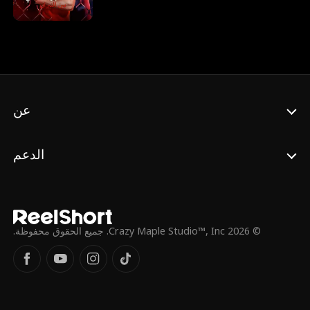
الحقيقة.لكن الصدمة الكبرى تأتي عندما يكتشف
أن رئيس الحراس، الرجل الذي كان يثق به، هو
في الحقيقة زعيم الشبكة الإجرامية داخل السجن
الآن، على فارس أن يُقنع المسؤولين بأنه ليس
مجرد سجين... بل المالك الحقيقي لهذا السجن. أو
عليه أن يفكر بخطة للهروب.وأثناء كل هذا، بينما
يحاول حماية الضعفاء من حوله من ضمنهم سجين
مُسن تم تمديد مدة سجنه زورًا، وطبيبة جميلة
عن
وجدت نفسها وسط النيران المتقاطعة. هل
سيتمكن فارس من النجاة وكشف الحقيقة؟ أم
سيكون مجرد ضحية أخرى لسجنه الخاص؟
الدعم
© 2026 Crazy Maple Studio™, Inc. جميع الحقوق محفوظة.