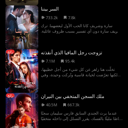
مرؤوسي بنتلي، ويسرق حبيبته ويسحقه
السر بيننا
باستمرار، يتدخل بنتلي. يُكشف سره، لكن المتنمر
يتمادى في غيّه إلى أن يصل والده، وعندها تتجلى
733.2k
7.8k
الحقيقة الصادمة.
سارة وشريف كانا الحب الأول لبعضهما. ترك
شريف سارة دون أي تفسير بسبب ظروف عائلية.
بعد ثلاث سنوات، يتقابلان مجددًا، لكن سارة
أصبحت الآن خطيبة ابن شقيق شريف
تزوجت رجل المافيا الذي أنقذته
رائج
7.1M
95.4k
تخلّت هنا زاهر عن كل شيء من أجل خطيبها،
لكنها تعرّضت لخيانة قاسية وتُركت وحيدة، وفي
لحظة يأس للبقاء هناك، دخلت في زواجٍ مفاجئ
مع كريم مالك، ذلك البلطجي الذي أنقذته بالصدفة
بقبلة واحدة أثناء هروبه. تشتعل المشاعر بينهما،
ملك السجن المتخفي بين النيران
رائج
بينما يتصدى كريم لحمايتها من خطيبها السابق
المنتقم ومن كل خطر يهددها. ومع مرور الوقت
40.5M
667.3k
وبداية حياتهما الجديدة، تبدأ هنا في إدراك أن كريم
ليس مجرد رجلٍ عابر من الشارع...
عندما يرث الجندي السابق فارس سليمان سجنًا
خاصًا مليئًا بالفساد، يقرر التسلل إلى داخله متخفيًا
كسجين، بهدف فضح المتورطين وكشف