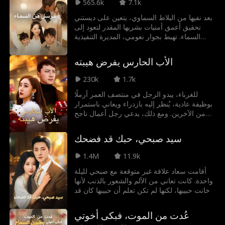
565.6k
7.1k
منقذها الحقيقي. في النهاية، يجمع الحب بين آن
وأرمان ليعيشا معا في سعادة.
بعد نفيها من البلاط السماوي، يتعين على ديستني
تحقيق أعمق أمنيات بشريها المقدر لتعود إلى
السماء. تهبط بجوار نعومي، المديرة التنفيذية
النافذة، وتوقظ قدرتها على قراءة الأفكار. وبفضل
السحر والحيل، تساعد في هزيمة المنافسين
الأب الحارس يفرض هيبته
وحماية نعومي. وبعد إتمام اختبارها، تصعد ديستني
للسماء لكنها تعود مجدداً، حيث جذبها الحنين
230k
1.7k
للعائلة التي وجدتها على الأرض.
للغرباء، يبدو الرجل في منتصف العمر أرملًا
بوظيفة عادية، يُنظر إليه بازدراء ويعاني باستمرار
من الآخرين. ومع ذلك، يدعي رجل أعمال ناجح
بشكل غير متوقع أنه ابنه ويدافع عنه. في الوقت
نفسه، يؤدي لقاء عفوي مع مديرة تنفيذية جميلة
سيد صبحي، حبك قد فضحك
إلى سعيها الدؤوب وراءه، مما يوفر له الدعم. رغم
كل هذا، يبقى الرجل غير مبالٍ لأنه يمتلك هوية
1.4M
11.9k
أكثر دهشة لم يكشف عنها بعد. عندما تُجبر
المديرة التنفيذية الجميلة على الزواج العائلي،
أقامت سعاد علاقة غير متوقعة مع صبحي لليلة
يكشف عن هويته الحقيقية، مستخدمًا ثروته
واحدة. كانت تعاني من الألم والشعور بالذنب لأنها
الهائلة وعلاقاته ونفوذه لمساعدتها في إنهاء
خانت حبيبها، لكنها لم تكن تعلم أن حبيبها كان قد
الخطوبة.
خانها منذ زمن مع أعز صديقاتها. بعد أن عرفت
الحقيقة، غضبت سعاد وقررت الزواج من صبحي،
عُدت من الموت، فبكى أخوتي
دون أن تدري أن هويته الحقيقية كانت..