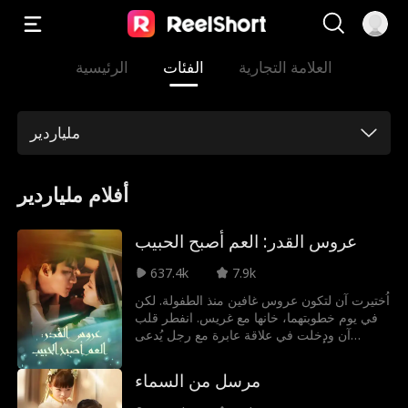
العلامة التجارية
الفئات
الرئيسية
ملياردير
أفلام ملياردير
عروس القدر: العم أصبح الحبيب
637.4k
7.9k
اُختيرت آن لتكون عروس غافين منذ الطفولة. لكن
في يوم خطوبتهما، خانها مع غريس. انفطر قلب
آن ودخلت في علاقة عابرة مع رجل يُدعى
روبرت، وأُجبرت على أن تكون حبيبته في السر
لثلاث سنوات. لم تكن تعلم أن روبرت هو نفسه
مرسل من السماء
أرمان، عم غافين! اعتقدت آن لسنوات أن غافين
هو من أنقذ حياتها، لتكتشف لاحقا أن أرمان هو