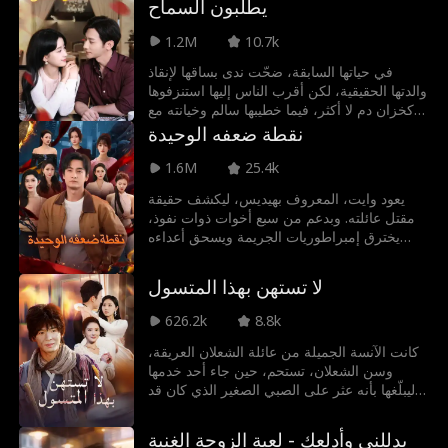
يطلبون السماح
1.2M
10.7k
في حياتها السابقة، ضحّت ندى بساقها لإنقاذ
والدتها الحقيقية، لكن أقرب الناس إليها استنزفوها
كخزان دم لا أكثر، فيما خطيبها سالم وخيانته مع
شقيقتها لم يتورعا حتى عن التدنيس بجانب جثتها
نقطة ضعفه الوحيدة
وعندما عادت للحياة، قطعت كل صلة قرابة بلا
تردد! مزّقت أنياب عائلتها الطفيلية، ركلت خطيبها
1.6M
25.4k
الخائن، وفضحت شقيقتها المتصنعة بالبراءة
يعود وايت، المعروف بهيديس، ليكشف حقيقة
وبمهارتها الفريدة في ترميم التحف القديمة،
مقتل عائلته. وبدعم من سبع أخوات ذوات نفوذ،
أقدمت على زواج خاطف من عز، أغنى رجل في
يخترق إمبراطوريات الجريمة ويسحق أعداءه
شمال العاصمة، لتستمد منه السند والقوة في
ويحمي كل ما يخصه. ومع انهيار عالم الجريمة،
طريق انتقامها فالقرابة التي تأتي متأخرة لا
يقترب من حقيقة ماضيه والمواجهة الحاسمة التي
تساوي عندها شيئاً، أمّا في هذه الحياة، فلن تصون
لا تستهن بهذا المتسول
تنتظره.
فيها إلا والدتها التي ربتها، والرجل الذي أحبته
بصدق أما بالنسبة لأعدائها؟ فلن ينالوا منها سوى
626.2k
8.8k
القصاص العادل
كانت الآنسة الجميلة من عائلة الشعلان العريقة،
وسن الشعلان، تستحم، حين جاء أحد خدمها
ليبلّغها بأنه عثر على الصبي الصغير الذي كان قد
ساعدها في الماضي. لكنّه الآن أصبح متسوّلًا. دون
تردّد، سارعت وسن الشعلان إلى الذهاب إليه.
يدللني وأدلعك - لعبة الزوجة الغنية
وهكذا وقع مشهد أسقط فكوك المارة من شدّة