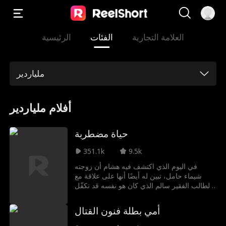
العلامة التجارية
الفئات
الرئيسية
ملياردير
أفلام ملياردير
حياة مضطربة
351.1k
9.5k
في اليوم الذي اكتشف فيه هشام أن زوجته
شيماء حامل، تبين له أيضًا أنها على علاقة مع
الطالب الفقير سالم الذي كان هو نفسه قد تكفّل
برعايته، وأن الطفل ليس من صلبه. ورغم شعوره
بالغضب الشديد، لم يفقد هشام صوابه، بل أمضى
أمي بطلة فنون القتال
أكثر من عشرين عامًا يخطط بصبر، حتى جعل
شيماء وسالم يدفعان الثمن.