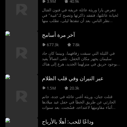
3.9M
40.9k
تتعرض يارا وريثة عائلة عريقة في فنون القتال
لخيانة عائلتها، فتفقد ذاكرتها وتصبح كـ"غبية" في
نظر الناس. بعد أن تنقذها ليلى، تطلب منها
التظاهر بأنها والدتها، وتشكل مع هادي الصاوي
المصاب بعاهة في ساقه الذي يخفي خطته
آخر مرة أسامح
للانتقام، أسرة مزيفة. يتحدان لمواجهة الخصوم،
فتستعيد يارا أكاديمية الفنون القتالية، ويكشف
677.3k
7.8k
هادي عن هويته الحقيقية ويتولى السلطة،
ويطيحان بالأعداء، ثم تنكشف الأكاذيب وتلتئم
في الليلة التي سبقت زفافهما، وبينما كان جاد
العائلة من جديد.
سليمان يجهز مكان الحفل، تلقى اتصالاً يفيد
بوجود حريق في منزلهما الجديد، هرع إلى هناك
ليجد خطيبته شهد الزهراني في وضع مخل مع
رجل آخر، لطالما تجاهلته شهد وأهملته من أجل
عبر النيران وفي قلب الظلام
الآخرين، لكنه كان يظن أن الزواج سيغير كل
شيء، لكنه في تلك اللحظة، وهو يرى العلامات
1.5M
20.3k
الصارخة على جسدها، أدرك جاد أخيراً أن بعض
العلاقات لم تكن ملكه يوماً
قتلت جنان، وريثة أغنى عائلة في جدة، حاتم
الحارثي عن طريق الخطأ في حفل عيد ميلادها
أثناء مقاومتها لاعتداءه، فسُجنت. بعد سنوات
خلف القضبان، أُطلق سراحها لتجد العالم قد تغير
جذريًا. مرّ بها بدر، الذي كانت تُعجب به، بنظرة
وداعًا للحب: أهلًا بالأرباح
باردة كأنه لا يعرفها. عبرت جنان، وسط المحن