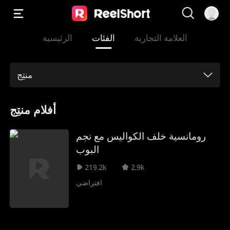
العلامة التجارية
الفئات
الرئيسية
منتِج
أفلام منتِج
رومانسية خلف الكواليس مع نجم
البوب
219.2k
2.9k
افتراضي