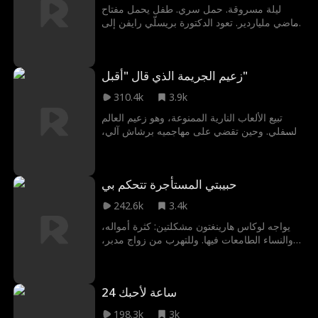
ليلة مسروقة. حمل سري. طفل يحمل مفتاح
ماضي ملياردير. تعود الدكتورة بريسلّي رايفن إلى
المدينة بحثا عن علاج لطفلها، لتصطدم بالرجل
الوحيد الذي تمنت ألا تراه مجددا: المدير التنفيذي
الذي يمتلك كل السلطة الآن. لكنها لن تهرب هذه
زعيم الجريمة الذي قال "أقبل"
المرة، بل ستقاتل من أجل عائلتها، وستحرق
عالمه بأكمله إن لزم الأمر.
310.4k
3.9k
تبيع الألعاب النارية الممنوعة، وهو زعيم العالم
السفلي. وحين تقضي على مهاجميه برشاش آلي،
يرد لها الجميل بإلغاء زواجها المدبر من ابن أخيه،
ويستحوذ عليها لنفسه.
حبيبتي المستأجرة تتحكم بي
242.6k
3.4k
يواجه لوكاس هارينغتون مشكلتين: كثرة أمواله،
والنساء الطامعات فيها. وللتهرب من زواج مدبر،
يعرض 100,000 دولار يوميا لاستئجار حبيبة في
رأس السنة. تقبل المليونيرة العصامية جوانا كولينز
العرض رغم عدم حاجتها للمال. وخلال العزائم
24 ساعة لأحبك
العائلية، يتغير كل شيء؛ إذ يجد الوريث المدلل
الذي لم يغسل طبقا في حياته، نفسه مرتديا مريلة
198.3k
3k