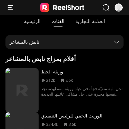
العلامة التجارية
الفئات
الرئيسية
نابض بالمشاعر
أفلام بمزاج نابض بالمشاعر
وريثة الحظ
212k
2.6k
تحل إلهة منفيّة فجأة في حياة وريثة مضطهدة. تجد
نفسها مجبرة على حل مشاكل عائلتها الجديدة
وإحباط مؤامرة مميتة، لتكتشف أنه رغم الفقر،
فإن حظها وحياتها العاطفية قد بدأا للتو.
الوريث الخفي للرئيس التنفيذي
334.4k
3.6k