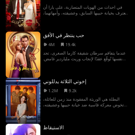
في احداث من الهويات المتضاربة، على يارا أن
تعترف بخيانة حبيبها السابق، وعشيقته، وأمهاتهما،
وخطيبها الأرستقراطي الجديد، والنساء اللواتي
يحاولون سرقة حبيبها الحقيقي، وأخيرًا حماتها
المسيطرة! فهل ستنجح يارا في التغلب عليهم
حب ينتظر في الأفق
جميعًا؟
4M
19.4k
عندما يتفاقم سرطان شقيقة كارما الصغرى، تجد
نفسها تُوقّع عقدًا لإنجاب وريث ملياردير غامض.
لكن عندما يتبيّن أن إثبات علاقتهما لجد الرئيس
التنفيذي أصعب مما كان متوقعًا، تجد كارما والسيد
أحمد نفسيهما أقرب إلى بعضهما البعض، على
إخوتي الثلاثة يدللوني
الرغم من القاعدة الوحيدة في العقد والتي هي:
ممنوع الوقوع في الحب
1.2M
9.2k
البطلة هي الوريثة المفقودة منذ زمن للعائلة،
تخوض معركة قاسية ضد خيانة حبيبها وعشيقته،
اللذين يسعيان لسرقة مكانتها. فمتى ستنجح البطلة
في إثبات هويتها الحقيقية ونيل القبول من من
حولها؟
الاستيقاظ