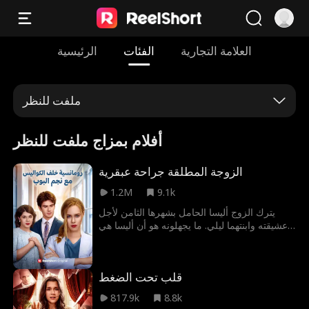
العلامة التجارية
الفئات
الرئيسية
ملفت للنظر
أفلام بمزاج ملفت للنظر
الزوجة المطلقة جراحة عبقرية
1.2M
9.1k
يترك الزوج أليسا الحامل بشهرها الثامن لأجل
عشيقته وابنتهما ليلي. ما يجهلونه هو أن أليسا هي
د. جين دافنبورت، الوريثة وجراحة القلب الوحيدة
القادرة على إنقاذ ليلي.
قلب تحت الضغط
817.9k
8.8k