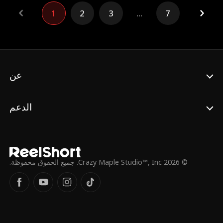
الطائفة الأربعة ليصبح السيد الجديد. ولكن عندما
1
2
3
...
7
عاد إلى المنزل، كانت ميرل قد اختفت. الآن،
مسلحًا بالمهارات التي صقلها في الحفر وقلبه
مشتعل بالانتقام، ينطلق أرلين في مهمة لا هوادة
فيها: العثور على ميرل وجعل المسؤولين عن
مذبحة عائلته يدفعون الثمن بالدم!
عن
الدعم
© 2026 Crazy Maple Studio™, Inc. جميع الحقوق محفوظة.