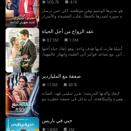
505.7k
4.1k
هو مديرها الوسيم وهي موظفته. لكن حين ترسل
له صورة لصدرها بالخطأ، تقلب الفضيحة والأسرار
والرغبات أجواء المكتب وقلبها رأساً على عقب.
عقد الزواج من أجل الحياة
87.3M
1.3M
أميليا هارت لديها هدف واحد، وهو إنقاذ حياة أختها
آبي. مع تصاعد فواتير آبي الطبية وانهيار عالمهما،
يدفعها اليأس إلى السيدة X، مالكة أكبر وكالة
مرافقة في لوس أنجلوس. يكمن الحل في لقاء
محفوف بالمخاطر مع الملياردير والرئيس التنفيذي
صفقة مع الملياردير
ناثان ريد. لإنقاذ حياة أختها، يجب على أميليا هارت
تقديم حياة. عليها أن تتزوج ناثان ريد وتنجب له
113M
497k
طفلاً!
لإنقاذ والدتها المريضة، تقرر سلمى فهد، الشابة
الفقيرة والمكافحة، أن تدخل في صفقة خطيرة مع
ابنة رئيسها نورا الجندي. التحدي يكمن في أن
سلمى تتظاهر بأنها نورا وتعرض نفسها على
الملياردير عادل زهران، رجل الأعمال القوي
حبي في باريس
والمشهور. تستغل نورا هذه الحيلة لخداع عادل
والزواج منه، لكن الأمور تأخذ منحنى غير متوقع
140M
2M