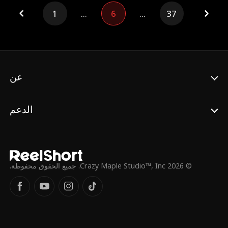
أحلامها مرة أخرى. إلا أن الأمور تأخذ منحنى غير
1
...
6
...
37
متوقع عندما تجد نفسها تقع في حب مراد البرهان،
صديق خالد المقرب، ووريث إحدى العائلات الثرية
في الجانب الشرقي. مراد ليس مجرد تهديد لحياتها
الجديدة، بل يمتلك القدرة على كشف حقيقتها
بالكامل. هل ستتمكن أمل من الحفاظ على سرّها
دون أن تخسر حب مراد؟ أم أن القدر يخبئ لهما
نهاية سعيدة لم يكونا يتوقعانها؟
عن
الدعم
© 2026 Crazy Maple Studio™, Inc. جميع الحقوق محفوظة.