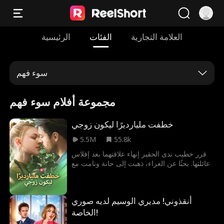
العلامة التجارية
الفئات
الرئيسية
سوء فهم
مجموعة أفلام سوء فهم
خطفت مليارديرًا ليكون زوجي
5.5M
55.8k
قرر خطيب ندى الحقير إنهاء علاقتهما بعد إفلاس
عائلتها. بحثًا عن العزاء، ذهبت إلى حانة ونامت مع
أغنى رجل في المدينة، والذي يكون بالصدفة عم
خطيبها السابق!
أنقذوني! مديري الوسيم لديه صوري
الخاصة!