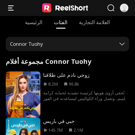
العلامة التجارية
الفئات
الرئيسية
Connor Tuohy
مجموعة أفلام Connor Tuohy
زوجي نادم على طلاقنا
8.2M
96.8k
تُخفي أروى هويتها كرئيسة تنفيذية لحماية كرامة
قاسم، وتعمل وراء الكواليس لمساعدته في الفوز
بمشروع فندقي ضخم والصعود لمنصب المدير
التنفيذي للفندق، وبينما تساعده في شق طريقه
نحو القمة، تعود حبيبته الأولى سهر مما يحدث
حبي في باريس
توترًا في علاقتهما. وفي الوقت نفسه تواجه أروى
ضغوطًا متتالية من كل من حولها بما فيهم قاسم،
145.7M
2.1M
مما يدفعها للتفكير في الطلاق. وبعد تحملها للعديد