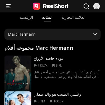
العلامة التجارية
الفئات
الرئيسية
Marc Hermann
مجموعة أفلام Marc Hermann
عودة حاصد الأرواح
795.7k
8.7k
آسر كريم أبٌ أعزب، كان في الماضي أخطر قاتل
في العالم. بعد أن وعد زوجته المحتضرة ألا يقتل
مجددًا ويعيش حياة هادئة. لكن عندما تُختطف ابنته
من قِبل المافيا الروسية، يضطر لكسر وعده
والعودة ليصبح القاتل الأسطوري الذي يرعب
رئيسي الطبيب هو والد طفلي
الأشرار.
6.7M
100.5k