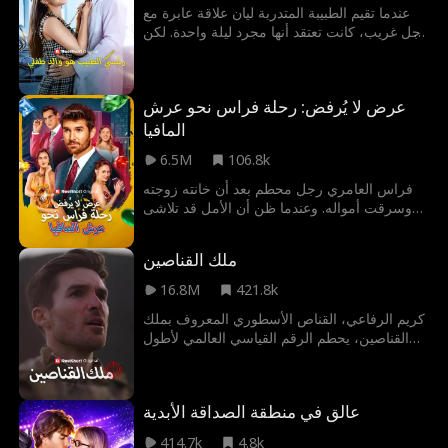
عندما تقيم الطبيبة المتدربة ليان علاقة عابرة مع
رجل غريب، كانت تعتقد أنها مجرد ليلة واحدة. لكن
بعد شهر، تجد حقيقتين صادمتين: أنها حامل بطفله
وأن ذلك الغريب هو رئيسها الجديد في العمل،
الدكتور وسام. وبمجرد انكشاف سر ليان، تبدأ
عرض لا يُرفض: رحلة فراس نحو عرش
التحديات في الظهور، من منافسيها الغيورين
وعائلتها التي ترفض علاقتها، إضافة إلى شخصية
المافيا
من ماضي وسام، كلهم مصممون على التفريق
6.5M
106.8k
بينهما. ومع تصاعد الضغوط من كل الجهات، هل
سيتمكنان من تجاوز الفوضى والعثور على الحب
فراس العامري رجل محطم بعد أن خانته زوجته
وسط كل هذه العواصف؟
وسرقت أمواله. وعندما ظن أن الأمل قد تلاشى
تمامًا، يجد نفسه فجأة أمام عراب المافيا الغامض
نادر، الذي يقدّم له عرضًا غير متوقّع: إذا اجتاز
ملك القناصين
اختباراته، فسيخلفه فراس ليصبح العرّاب الجديد
لعصابة البرهان
16.8M
421.8k
كريم الرفاعي، القناص الأسطوري المعروف بملك
القناصين، يحطم الرقم القياسي العالمي لأطول
إصابة مؤكدة ثم يختفي عن الأنظار. يخفي هويته
ويعمل كفني صيانة في نادٍ للرماية. ويتحمل
الإهانات من قائد النادي المتغطرس، علي، الذي لا
عالق في منطقة الصداقة الأبدية
يعرف هويته الحقيقية. يواجه النادي تهديداً
بالاستحواذ العدائي. ولحماية سلمى مالكة النادي
414.7k
4.8k