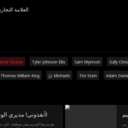
العلامة التجاري
arter Sirianni
Tyler Johnson Ellis
Sam Myerson
Sully Chri
Thomas William King
J.J. Michaels
Tim Stein
Adam Danie
يم
أنقذوني! مديري الوسيم لديه صوري الخاصة!
بين
هو مديرها الوسيم وهي موظفته. لكن حي