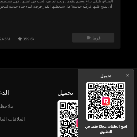
الضياع، تلتقي براعٍ وسيم ينقذها، ويعيد تعريف الحب في عينيها، فهل تستطيع 
أن تمنح قلبها فرصة جديدة؟ هل سيعطيها القدر فرصة لبدء حياة جديدة لتنجو 
المرة أم أن ماضيها سيلحق بها قبل أن تنعم بهذا الأ
قريبا
24.5M
359.6k
تحميل
تحميل
الدع
ملاحظ
العلاقات العا
افتح الحلقات مجانًا فقط في
التطبيق