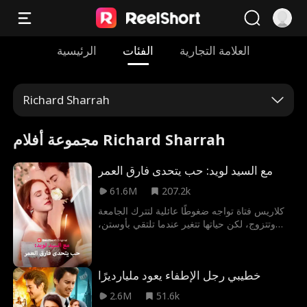
العلامة التجارية
الفئات
الرئيسية
Richard Sharrah
مجموعة أفلام Richard Sharrah
مع السيد لويد: حب يتحدى فارق العمر
61.6M
207.2k
كلاريس فتاة تواجه ضغوطًا عائلية لتترك الجامعة
وتتزوج، لكن حياتها تتغير عندما تلتقي بأوستن،
الرئيس التنفيذي لمجموعة لويد، بعد أن ساعدت
جدته في التخلص محتال. عند اكتشافه معاناتها
المالية، يعرض عليها المال مقابل زواج صوري
خطيبي رجل الإطفاء يعود مليارديرًا
لتحقيق رغبة جدته. يشكلان تحالفًا غير متوقع، بينما
يخفي أوستن هويته الحقيقية عنها.
2.6M
51.6k