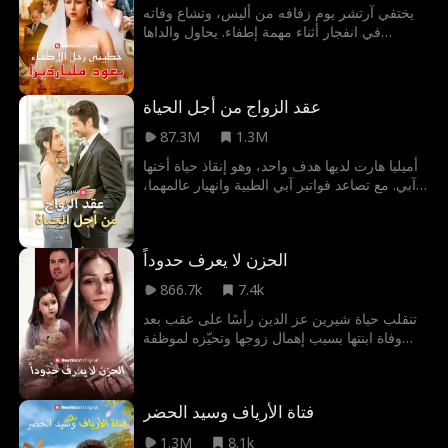
يختفي آرتشر يوم زفافه من أليس، وتشاع وفاته
في انفجار أثناء مهمة إطفاء. يحاول والداها
الجشعان تزويجها من فيليب المريب. وفي الزفاف
الجديد، تلتقي أليس بزوجها أخيرا، لكنه مخطوب
لامرأة أخرى.
عقد الزواج من أجل الحياة
87.3M
1.3M
أميليا هارت لديها هدف واحد، وهو إنقاذ حياة أختها
آبي. مع تصاعد فواتير آبي الطبية وانهيار عالمهما،
يدفعها اليأس إلى السيدة X، مالكة أكبر وكالة
مرافقة في لوس أنجلوس. يكمن الحل في لقاء
محفوف بالمخاطر مع الملياردير والرئيس التنفيذي
الحزن لا يعرف حدوداً
ناثان ريد. لإنقاذ حياة أختها، يجب على أميليا هارت
تقديم حياة. عليها أن تتزوج ناثان ريد وتنجب له
866.7k
7.4k
طفلاً!
تنقلب حياة شيرين عز الدين رأسًا على عقب بعد
وفاة ابنتها بسبب إهمال زوجها وتحيّزه لموظفة
جميلة. وتزداد الأمور سوءًا حين يرفض زوجها
تصديقها، ويظنّ أنها تخفي ابنتهما عنه، فيحوّل
حياتها إلى جحيم لا يُطاق.
فتاة الأرياف وسيد الحضر
1.3M
8.1k