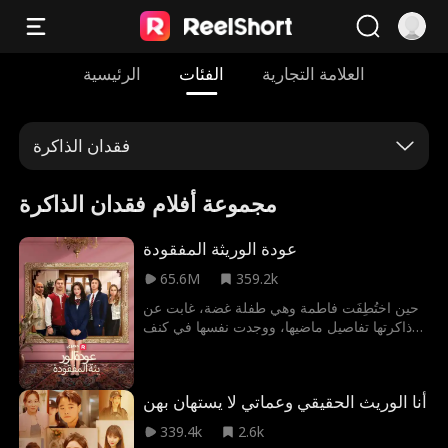
العلامة التجارية
الفئات
الرئيسية
فقدان الذاكرة
مجموعة أفلام فقدان الذاكرة
عودة الوريثة المفقودة
65.6M
359.2k
حين اختُطِفَت فاطمة وهي طفلة غضة، غابت عن
ذاكرتها تفاصيل ماضيها، ووجدت نفسها في كنف
رائد المعدم، الذي احتضنها بحبٍ ومنحها دفءَ
الأبوة ليعوّضها عن كل ما فقدته. لكنه لم يكن يعلم
أن بعد ثلاثة عشر عامًا ستشق رهف، والدتها
أنا الوريث الحقيقي وعماتي لا يستهان بهن
البيولوجية القاسية، طريقها إلى حياتها، مدفوعةً
بعزيمة لا تلين لاستعادتها بأي ثمن. تُرى، هل
339.4k
2.6k
ستنحني فاطمة أمام بريق الثروة والجاه الذي يعد