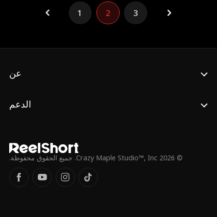
إيميلي وحمايتها من تنمر زملائها، يكتشف تدريجياً
1
2
3
أن إيميلي هي حبيبته السابقة، وأن سيلينا هي ابنته
البيولوجية. فهل يجمعهما القدر أخيراً وهما في سن
الأربعين؟
عن
الدعم
© 2026 Crazy Maple Studio™, Inc. جميع الحقوق محفوظة.