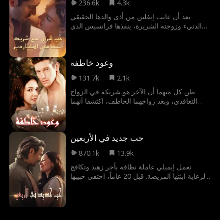
236.6k
4.3k
بعد أن عانت إيفلين من أذى والدها الحقيقي
الدنيء وزوجته الشريرة، ينقذها فرانسيس الذي
أحبها سراً لسنوات. تخضع إيفلين لعملية تجميل
وتغير هويتها لتبدأ خطة انتقامها متنكرة بصفة
شقيقته. ورغم انشغالها بالانتقام، تجد نفسها واقعة
وعود خاطفة
في غرام فرانسيس. وبعد تخطي الكثير من
العقبات، يتزوجان أخيراً.
131.7k
2.1k
ظن كل منهما أن الآخر هو شريكه في الزواج
التعاقدي، وبعد زواجهما الخاطف، اكتشفا أنهما
مقدران لبعضهما.
حب جديد في الأربعين
870.1k
13.9k
تعمل إيميلي عاملة نظافة بأجر زهيد وتكافح
لرعاية ابنتها المريضة. قبل 20 عاماً، اختفى حبيبها
مارك كاردموند إثر حادث سير وخضع لجراحة
تجميلية، ليعود الآن فجأة ويتزوجا سريعاً. لم يدرك
أي منهما هوية الآخر وهما يقعان في الحب مجدداً.
وبينما يسعى مارك لجمع المال لعلاج سيلينا ابنة