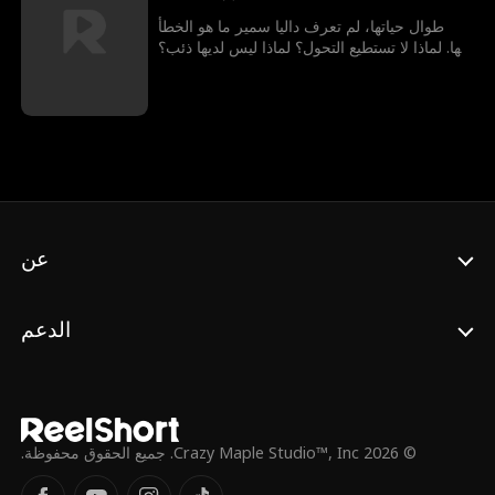
طوال حياتها، لم تعرف داليا سمير ما هو الخطأ
فيها. لماذا لا تستطيع التحول؟ لماذا ليس لديها ذئب؟
على الرغم من أنها كانت مكروهة من كل أفراد
جماعتها، كانت داليا تظن أن لديها على الأقل
رفيقها، الزعيم... حتى خانها في يوم عيد ميلادها
الثامن عشر، وقطع الرابط بينهما، لتصبح أكبر
متنمرة عليها هو الزعيمة الجديدة. هربت من منزلها
بالدموع في عينيها، ولكن بعد ستة أشهر، تموت
أمها بشكل غامض، ويُطلب منها الزعيم الجديد
العودة – الشخص الذي تتهمه بقتل أمها – نوح
فريد. تقسم أنها لن تسامحه على ما فعل، ومع
عن
ذلك.. تشعر داليا بهذا الانجذاب الغريب نحو الزعيم
نوح، وعلى الرغم من سلوكه القاسي، يبدو أنه
يشعر بنفس الشيء. هل يمكن تقع في الحب؟ مع
الرجل الذي تكرهه أكثر من أي شيء؟
الدعم
© 2026 Crazy Maple Studio™, Inc. جميع الحقوق محفوظة.