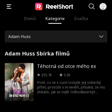
Domů
Kategorie
Značka
Adam Huss
Adam Huss Sbírka filmů
Těhotná od otce mého ex
255.7k
3.3k
Poté, co se s Lucií rozejde její sobecký
přítel, protože v ni nevěří, přísahá, že mu
dokáže, jak se mýlil. Odhodlaná být
nejlepší chirurgickou rezidentkou, vrhá se
do práce – pod vedení svého
nadřízeného, doktora Sawyera
Campbella: bezohledného a vyhlášeného