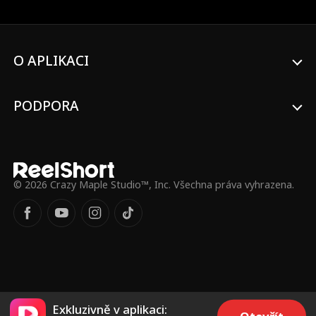
chirurga, nečekaného otce jejího dítěte, a
co je nejhorší... tátou jejího ex.
O APLIKACI
PODPORA
© 2026 Crazy Maple Studio™, Inc. Všechna práva vyhrazena.
Exkluzivně v aplikaci: