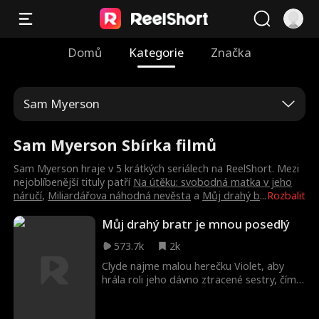
Domů
Kategorie
Značka
Sam Myerson
Sam Myerson Sbírka filmů
Sam Myerson hraje v 5 krátkých seriálech na ReelShort. Mezi
nejoblíbenější tituly patří
Na útěku: svobodná matka v jeho
náručí
,
Miliardářova náhodná nevěsta
a
Můj drahý b
...
Rozbalit
Můj drahý bratr je mnou posedlý
573.7k
2k
Clyde najme malou herečku Violet, aby
hrála roli jeho dávno ztracené sestry, čímž
splní přání umírajícího otce. Společně čelí
neustálému dohledu a výzvám od