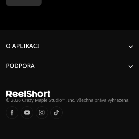
čelí nepřátelům, zradě vlastní rodiny i
nečekané lásce. Když do jejího života
vstoupí miliardář Levi, všechno se změní…
O APLIKACI
PODPORA
© 2026 Crazy Maple Studio™, Inc. Všechna práva vyhrazena.