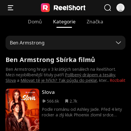
Domů
Kategorie
Značka
Ben Armstrong
Ben Armstrong Sbírka filmů
Ben Armstrong hraje v 3 krátkých seriálech na ReelShort.
Mezi nejoblíbenější tituly patří
Políbený drápem a tesáky
,
Slova
a
Milovat tě je hřích? Tak půjdu do pekla!
, kter
...
Rozbalit
Slova
566.6k
2.7k
Podle románu od Ashley Jade. Před 4 lety
rocker a zlý kluk Phoenix zlomil srdce
šprtce a hodné holce Lennon a ukradl její
píseň, aby unikl svému násilnickému otci.