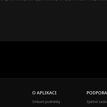
ůdce tajné spravedlnostní skupiny 'GUARDIAN FORCE.' Skrývá svou identitu, aby 
em.
O APLIKACI
PODPORA
Smluvní podmínky
Zpětná vazb