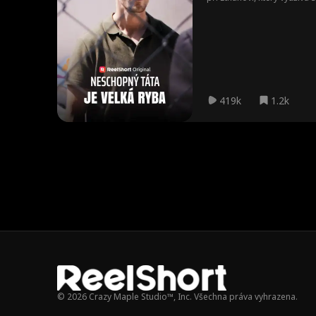
svou pravou identitu jako v
oddaným manželem a otc
419k
1.2k
© 2026 Crazy Maple Studio™, Inc. Všechna práva vyhrazena.