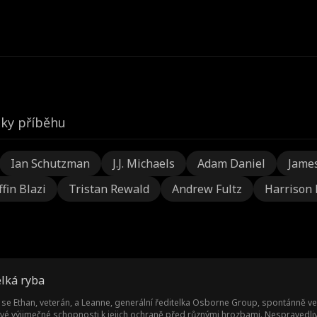
y příběhu
Ian Schutzman
J.J. Michaels
Adam Daniel
Jame
ffin Blazi
Tristan Rewald
Andrew Fultz
Harrison
elká ryba
se Ethan, veterán, a Leanne, generální ředitelka Osborne Group, spontánně 
á své výjimečné schopnosti k jejich ochraně před různými hrozbami. Nespravedl