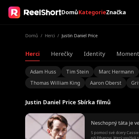
Domů
Kategorie
Značka
Domů
/
Herci
/
Justin Daniel Price
Herci
Herečky
Identity
Momentk
Adam Huss
Tim Stein
Marc Hermann
Thomas William King
Aaron Oberst
Gri
Justin Daniel Price Sbírka filmů
Neschopný táta je v
S pomocí své dcery Cassie 
při Ethanovi, který využív