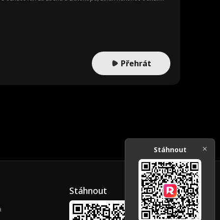
odhalil zrádce a rozložil zločineckou organizaci, zatímco je
Přehrát
Stáhnout
Stáhnout
a