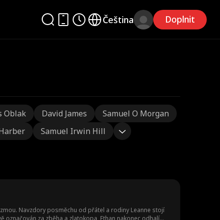
Doplnit
Čeština
s Oblak
David James
Samuel O Morgan
 Harber
Samuel Irwin Hill
vezmou. Navzdory posměchu od přátel a rodiny Leanne stojí
ivě označován za zběha a zlatokopa, Ethan nakonec odhalí