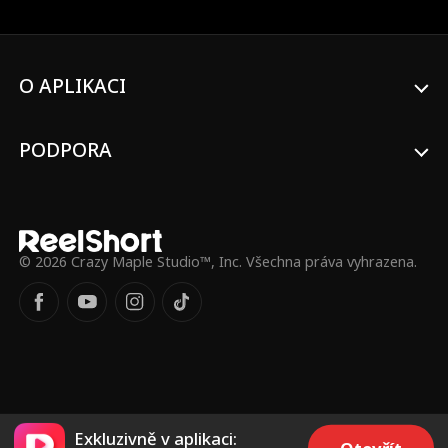
vztah. Mezitím Audrey čelí neustálému
tlaku od svého okolí, včetně Cornella, což
ji nutí zvažovat rozvod. Po nesčetných
poníženích si konečně uvědomí svou
O APLIKACI
hodnotu a cenu, kterou platí za oddanost
nesprávné osobě. S obnoveným
sebevědomím se Audrey nakonec
PODPORA
rozhodne pro rozvod a bojuje o
znovuzískání svého místa jako generální
ředitelka.
© 2026 Crazy Maple Studio™, Inc. Všechna práva vyhrazena.
Exkluzivně v aplikaci: