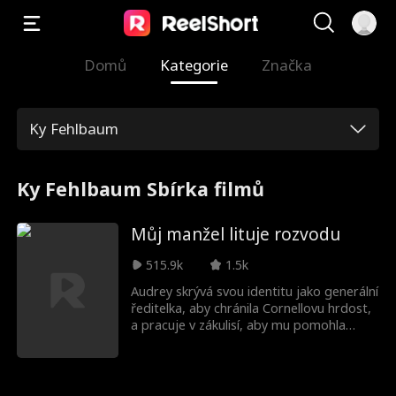
Domů
Kategorie
Značka
Ky Fehlbaum
Ky Fehlbaum Sbírka filmů
Můj manžel lituje rozvodu
515.9k
1.5k
Audrey skrývá svou identitu jako generální
ředitelka, aby chránila Cornellovu hrdost,
a pracuje v zákulisí, aby mu pomohla
zajistit velký hotelový projekt a stát se
generálním ředitelem hotelu. Jak mu
pomáhá stoupat po žebříčku, vrací se
jeho první láska, Cecilia, což napíná jejich