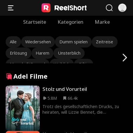
Startseite
Kategorien
Marke
Alle
Wiedersehen
Dumm spielen
Zeitreise
Erlösung
Harem
Unsterblich
Marschall/General
Weiblich
Giftig
Adel Filme
Ryan Watson Henderson
Brittany Marsicek
Alexandria Watts
Kriminelles Genie
BDSM
Stolz und Vorurteil
5.8M
66.4k
Unschuldiges Mädchen
Molly Jass
Trotz des gesellschaftlichen Drucks, zu
Vertragsliebhaber
Samantha Drews
Vampir
heiraten, will Lizzie Bennet, die
zweitälteste der Bennet-Schwestern,
One-Night-Stand
Schwangerschaft
unbedingt eine Jungfer bleiben. Doch als
ihr Vater schwer erkrankt, wird Lizzie
Verborgene Identität
Kindheitsschatz