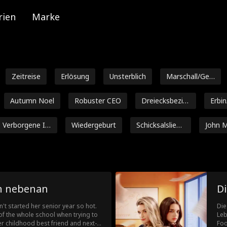
rien
Marke
Zeitreise
Erlösung
Unsterblich
Marschall/Gen
eral
Autumn Noel
Robuster CEO
Dreiecksbezie
Erbin
hung
Verborgene Id
Wiedergeburt
Schicksalsliebe
John 
entität
nde
y
Alexander Tru
Hitzig
Julia Lynn Clar
Romanze
mble
ke
Payton Morelli
Campus-Rom
Altersuntersch
Starke
n nebenan
D
antik
ied
ebe nach der
Vertragsliebha
Nicholas Rodri
Schwang
n't started her senior year so hot.
Die
heidung
ber
guez
aft
of the whole school when trying to
Leb
Cameron Saffl
Fantasie
Milliardär
One-Night-Sta
er childhood best friend and next-
Foo