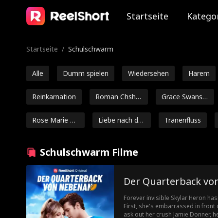
Startseite
Katego
Startseite
/
Schulschwarm
Alle
Dumm spielen
Wiedersehen
Harem
Reinkarnation
Roman Chsher
Grace Swanso
bakov
n
Rose Marie Gu
Liebe nach der
Tränenfluss
ess
Ehe
Jey Reynolds
Freddy Piazza
Der Herr des V
Schulschwarm Filme
erbrechens
Avery Lynch
Heißer Daddy
Ryan Watson
Der Quarterback vo
Henderson
Drachen
Von Freunden
Geniale Babys
Li
Forever invisible Skylar Heron has
zu Liebhabern
Sc
First, she's embarrassed in front 
Noah Fearnley
Seth Edeen
Nicholas Gara
ask out her crush Jamie Donner, h