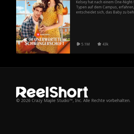
d
Kelsey hat nach einem One-Night-
Vortäuschen e
Mehrfache Ide
Weihnachtsth
Typen auf dem Campus, erfahren, 
entscheidet sich, das Baby zu beh
iner Beziehung
ntität
ema
bleiben – oder wird er immer der 
Musical
Reality Show
Dunkle Roman
Kelln
tik
Japanische Ori
Originaltext au
Doktor
Eva
5.1M
43k
ginalproduktio
f Spanisch
Intensive sexu
Alleinerziehen
Alleinerziehen
n
elle Spannung
de Mutter
der Vater
© 2026 Crazy Maple Studio™, Inc. Alle Rechte vorbehalten.