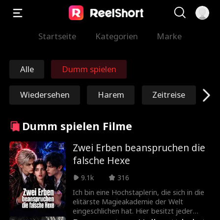
Startseite
Kategorien
Marke
Alle
Dumm spielen
Wiedersehen
Harem
Zeitreise
Erlösung
Unsterblich
Dumm spielen Filme
Marschall/Gener
Nick Ritacco
Zwei Erben beanspruchen die
falsche Hexe
al
Mafia
Feinde für Liebha
9.1k
316
ber
Ich bin eine Hochstaplerin, die sich in die
Reinkarnation
Roman Chsherba
elitärste Magieakademie der Welt
eingeschlichen hat. Hier besitzt jeder
kov