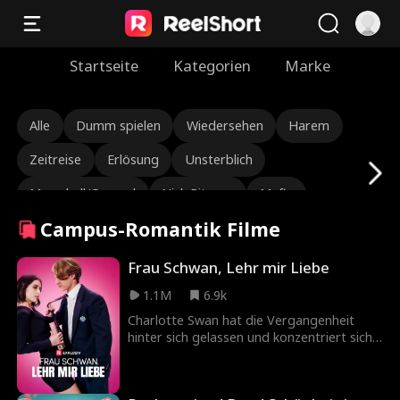
Startseite
Kategorien
Marke
Alle
Dumm spielen
Wiedersehen
Harem
Zeitreise
Erlösung
Unsterblich
Marschall/General
Nick Ritacco
Mafia
Campus-Romantik Filme
Feinde für Liebhaber
Reinkarnation
Roman Chsherbakov
Grace Swanson
Frau Schwan, Lehr mir Liebe
1.1M
6.9k
Autumn Noel
Robuster CEO
Dreiecksbeziehung
Charlotte Swan hat die Vergangenheit
Erbin/Socialite
Lauren Farmer
Alexandria Watts
hinter sich gelassen und konzentriert sich
auf ihren neuen Job an der renommierten
Rose Marie Guess
Liebe nach der Ehe
Tränenfluss
St. James Academy. Alles ändert sich, als
Timothy Wolfe, der König der Schule,
Verborgene Identität
Wiedergeburt