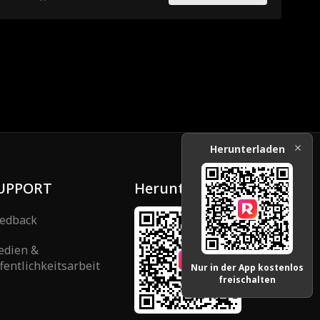
in die Identität der Hochstaplerin.
Herunterladen
UPPORT
Herunterladen
edback
edien &
fentlichkeitsarbeit
Nur in der App kostenlos
freischalten