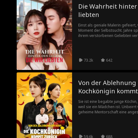
Die Wahrheit hinter
liebten
Einst als geniale Malerin gefeiert,
Moment der Selbstsucht. Jahre spät
ihrem verstorbenen Geliebten verb
grausamen Worte und der Veracht
als die erste Liebe des Mannes zur
dass der wahre "Ersatz" nicht sie,
Menschen, die einander verletzen 
73.2k
642
gegenseitig als Ersatz bezeichn
Gefühle füreinander erkennen?
Von der Ablehnung
Kochkönigin kommt
Sie ist eine begabte junge Köchin, 
weil sie ein Mädchen ist. Unbeirr
geheime Mentorschaft eine ange
Elternhaus verlassen hat, wird si
betreut und steigt an die Spitze au
Familie in der Krise zu helfen, wi
abgelehnt, weil sie eine Frau ist.
59.6k
688