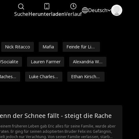
Deutsch
Suche
Herunterladen
Verlauf
Nick Ritacco
Mafia
Feinde für Lieb
haber
/Socialite
Lauren Farmer
Alexandria Wa
tts
Machesk
Luke Charles S
Ethan Kirschb
tafford
aum
Jarred Harper
Grady Eldridge
Daniela Couso
 Heldin
Noam Sigler
Isabella De So
nn der Schnee fällt - steigt die Rache
uza Moore
ersch
Britney Rae C
Ella Frazee
seinem früheren Leben gab Eric alles für seine Familie, wurde aber
arrera
raten. Er ging für seinen adoptierten Bruder Felix ins Gefängnis,
Amnesie
Multiple Identi
Goldgräber
ielt jedoch nur Verachtung. Von seiner Familie verlassen, starb