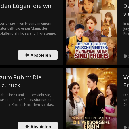
 den Lügen, die wir
De
vi
 verlor sie ihren Freund in einem
Ein
er trifft sie einen Mann, der
Jun
lüffend ähnlich sieht. Trotz seiner
Kne
ung der anderen bleibt sie. Doch
mäc
ückkehrt, erkennt er schließlich,
Kri
 sondern er selbst ist. Zwei
Ges
und heilen, während sie sich
ent
Abspielen
en—wann werden sie ihre wahren
 zum Ruhm: Die
V
 zurück
E
aber ihre Familie übersieht sie,
Die
t wird sie durch Selbststudium und
um 
sehene Köchin. Nachdem sie das
Stu
e von einem kulinarischen Meister
Toc
f. Als sie zurückkehrt, um ihrer
die
rd sie von ihren Verwandten
war
 Um ihren Wert zu beweisen,
Hoc
Abspielen