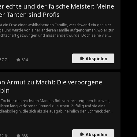
r echte und der falsche Meister: Meine
er Tanten sind Profis
st ein Erbe einer wohlhabenden Familie, verschwand ein genialer
ge und wurde von einer anderen Familie aufgenommen, wo er zur
chtschaft gezwungen und misshandelt wurde. Doch seine vier
htigen Tanten—jede eine Legende in ihrem Bereich, von einer
egerin bis zu einem Filmstar, einer göttlichen Ärztin und einer
chäftsmogulin—fanden ihn und überschütteten ihn mit Liebe,
larvten den falschen Erben und drehten den Spieß um!
Abspielen
57.7k
634
on Armut zu Macht: Die verborgene
rbin
 Tochter des reichsten Mannes floh von ihrer eigenen Hochzeit,
ihren lang verlorenen Freund zu suchen. Zufällig traf sie eine
dienkollegin, die sich als sie ausgab, heimlich den Schmuck der
hter des reichen Mannes trug und vorgab, die Erbin zu sein. Als
 echte Erbin gemobbt wurde, traf sie ihren Freund, der kalt zu ihr
 und kurz davor stand, die Hochstaplerin zu heiraten. Bei der
hzeit ihres Freundes mit der Hochstaplerin entlarvte die echte
Abspielen
52.6k
688