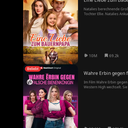
Eine Liebe zum Bau
Natalies berechnende Großm
Tochter Ellie. Natalies Ank
Nachbarin Ellie misshandelt.
gerade als Natalie beginnt,
sowohl ihre alte als auch i
10M
69.2k
Beliebt
Wahre Erbin gegen f
Im Film Wahre Erbin gegen f
Western High wechselt. Sie 
führen. Doch ihr Plan gerät
ausgibt. Candice steigt sc