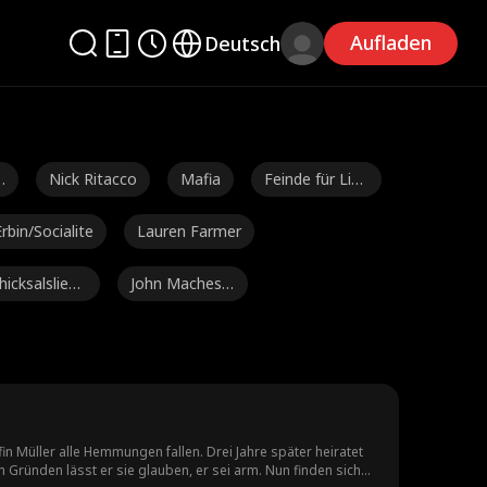
Aufladen
Deutsch
n
Nick Ritacco
Mafia
Feinde für Lieb
haber
rbin/Socialite
Lauren Farmer
hicksalsliebe
John Machesk
e
y
itzig
Julia Lynn Clar
Romanze
ke
ton Morelli
Campus-Rom
antik
 Babys
Liebe nach der
Vertragsliebha
n Müller alle Hemmungen fallen. Drei Jahre später heiratet
n Gründen lässt er sie glauben, er sei arm. Nun finden sich
Scheidung
ber