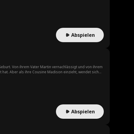
tuationen mit unzuverlässigen Jungs. Doch Wayne ist immer
iehung. Währenddessen eskaliert das Mobbing in der Schule,
rstützung und den Respekt der Schulgemeinschaft. Am Ende
gen.
Abspielen
er Geburt. Von ihrem Vater Martin vernachlässigt und von ihrem
 hat. Aber als ihre Cousine Madison einzieht, wendet sich
se geht sein Wunsch in Erfüllung, als bei Angelica Krebs
Abspielen