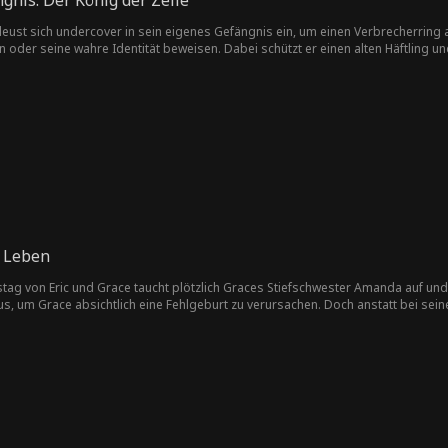
gnis: Der König der Zelle
Zeit
g
leust sich undercover in sein eigenes Gefängnis ein, um einen Verbrecherring 
Giftige Liebe
Kleines Licht
Wohlfühl
Verboten
 oder seine wahre Identität beweisen. Dabei schützt er einen alten Häftling und
h
Überleben
Adel
Es ist zu spät
Stiefgeschwist
er
ellner
Verborgene G
Modern
Geschäftsinha
T
efühle
ber
Evan Wick
Cowboy
Student
Playboy
Erste Lie
n
Liebe-Hass
Erotik
Büroangestell
Geheimnis
n Leben
ter
stag von Eric und Grace taucht plötzlich Graces Stiefschwester Amanda auf und 
, um Grace absichtlich eine Fehlgeburt zu verursachen. Doch anstatt bei seiner
r, wer Eric wirklich ist. Sie reicht die Scheidung ein.