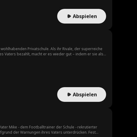
Abspielen
ohlhabenden Privatschule. Als ihr Rivale, der superreiche
es Vaters bezahlt, macht er es wieder gut – indem er sie als
 Emma sich um alle seine Wünsche kümmert.
Abspielen
er Mike - dem Footballtrainer der Schule - rekrutierter
aufgrund der Warnungen ihres Vaters unterdrücken. Fest