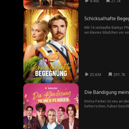
4.4M
21.7k
Schicksalhafte Beg
Mit 16 verkaufte Baileys Pf
ein kleines Mädchen vor ein
Als ihre unerwartete Blitzh
zerstören.
25.6M
291.7k
Die Bändigung mein
Emma Parker ist neu an der
beherrschen, haben beschlos
ein Peiniger, aber ist er w
entscheiden – für ihren sc