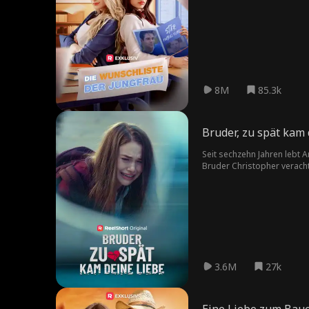
entschlossen, vor ihrem Ab
da, um ihr aus der Patsche
was Lindsay dazu veranlass
werden Lindsay und Wayne 
8M
85.3k
Bruder, z
Seit sechzehn Jahren lebt A
Bruder Christopher veracht
sogar Christopher gegen si
diagnostiziert wird. Doch 
3.6M
27k