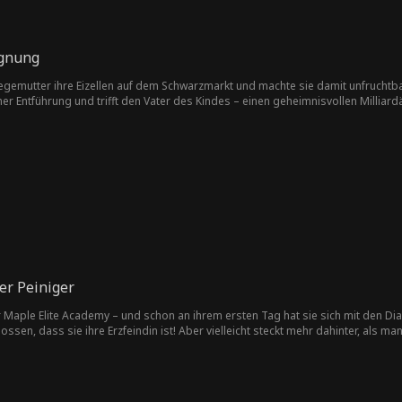
egnung
legemutter ihre Eizellen auf dem Schwarzmarkt und machte sie damit unfruchtbar.
er Entführung und trifft den Vater des Kindes – einen geheimnisvollen Milliardär
ochzeit sich zu echter Liebe entwickelt, drohen Geheimnisse, Verrat und eine rac
er Peiniger
 Maple Elite Academy – und schon an ihrem ersten Tag hat sie sich mit den Dia
sen, dass sie ihre Erzfeindin ist! Aber vielleicht steckt mehr dahinter, als ma
irklich ein skrupelloser Mobber? Und August Langford hilft ihr immer wieder. Ke
hlimmsten Feind oder ihren Kindheitsfreund?