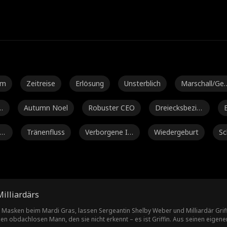
e
em
Zeitreise
Erlösung
Unsterblich
Marschall/Ge
eral
o
Autumn Noel
Robuster CEO
Dreiecksbezie
E
hung
er
Tränenfluss
Verborgene Id
Wiedergeburt
Sc
entität
nd
Freddy Piazza
Der Herr des V
Alexander Tru
H
erbrechens
mble
Avery Lynch
Heißer Daddy
Ryan Watson
Pay
illiardärs
Henderson
Isabella De So
Drachen
Von Freunden
Geniale
n Masken beim Mardi Gras, lassen Sergeantin Shelby Weber und Milliardär Griffi
nen obdachlosen Mann, den sie nicht erkennt – es ist Griffin. Aus seinen eigene
uza Moore
zu Liebhabern