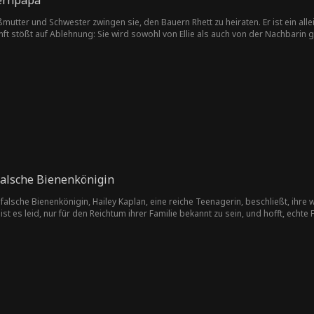
ernpapa
utter und Schwester zwingen sie, den Bauern Rhett zu heiraten. Er ist ein a
unft stößt auf Ablehnung: Sie wird sowohl von Ellie als auch von der Nachbarin 
 Zwischen Natalie und Ellie entsteht eine tiefe Bindung, die sich weiter vertieft,
 in ihrem neuen Leben anzukommen, ziehen neue Schwierigkeiten auf. Ellie wird 
hre neue Familie betreffen. Entschlossen schwört sie, die Liebe und die Famili
alsche Bienenkönigin
alsche Bienenkönigin, Hailey Kaplan, eine reiche Teenagerin, beschließt, ihre wa
ist es leid, nur für den Reichtum ihrer Familie bekannt zu sein, und hofft, ech
 außer Kontrolle, als Candice Mathis, die Tochter der Haushälterin der Familie 
hnell an die Spitze der sozialen Hierarchie, während Hailey am unteren Ende la