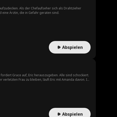
aufzudecken. Als der Chefaufseher sich als Drahtzieher
Schulschwarm
Campus
Berühmtheit
 eine Ärztin, die in Gefahr geraten sind.
Unbeugsam
Chirurg
Die Soldaten
änzer
Aaron Oberst
Jessica Jacoby
Abspielen
be
Schauspieler/S
Liebe auf den
chauspielerin
ersten Blick
Spannung
fordert Grace auf, Eric herauszugeben. Alle sind schockiert.
 verletzten Frau zu bleiben, läuft Eric mit Amanda davon. In
Abspielen