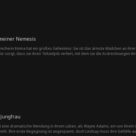
meiner Nemesis
echerin Emma hat ein großes Geheimnis: Sie ist das ärmste Mädchen an ihrer w
r sorgt, dass sie ihren Teilzeitjob verliert, mit dem sie die Arztrechnungen ihr
chen anstellt! Lucas willigt ein, ihre Abmachung geheim zu halten … solange
 Jungfrau
bt eine dramatische Wendung in ihrem Leben, als Wayne Adams, ein von ihrem Vat
inzieht. Ihre erste Begegnung ist angespannt, doch Lindsay muss ihre Gefühle 