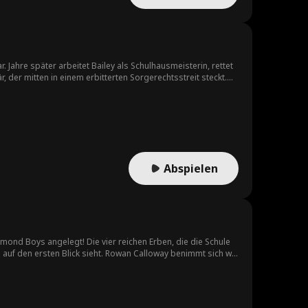
 Jahre später arbeitet Bailey als Schulhausmeisterin, rettet
, der mitten in einem erbitterten Sorgerechtsstreit steckt.
hsüchtige Ex-Frau, ihre zerbrechliche neue Familie zu
Abspielen
mond Boys angelegt! Die vier reichen Erben, die die Schule
n auf den ersten Blick sieht. Rowan Calloway benimmt sich wie
nnen sie sich vielleicht schon? Für wen wird sich Emma