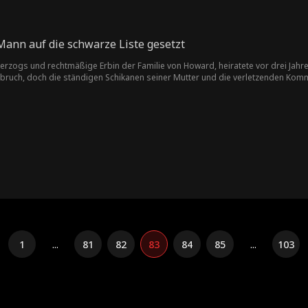
Mann auf die schwarze Liste gesetzt
Herzogs und rechtmäßige Erbin der Familie von Howard, heiratete vor drei Jahren P
bruch, doch die ständigen Schikanen seiner Mutter und die verletzenden Komm
e Scheidung. Patrick jedoch liebt nur Giselle. Nach der Trennung erkennt er, wie 
1
...
81
82
83
84
85
...
103