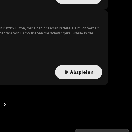
atrick Hilton, der einst ihr Leben rettete. Heimlich verhalf
entare von Becky trieben die schwangere Giselle in die
sehr er sie braucht, und setzt alles daran, sie
Abspielen