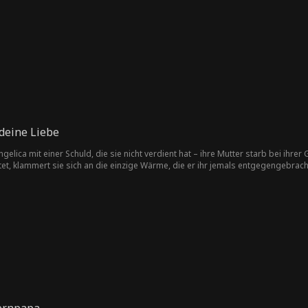
schluss einen Freund zu finden, enden Lindsays Versuche oft in peinlichen Si
 zu helfen. Als ihre Verbindung sich vertieft, beginnen sie eine heimliche Bez
t, sich für ihre Mitschüler einzusetzen. Ihre Bemühungen gewinnen die Unte
zum Ballkönigspaar gekrönt, und Mike gibt ihrer Beziehung endlich seinen Se
u spät kam deine Liebe
ngelica mit einer Schuld, die sie nicht verdient hat – ihre Mutter starb bei ihr
et, klammert sie sich an die einzige Wärme, die er ihr jemals entgegengebracht
e und wünscht sich, sie wäre diejenige, die gestorben ist. Und in gewisser Wei
nach ihrem Tod beginnt Christophers Welt auseinanderzufallen.