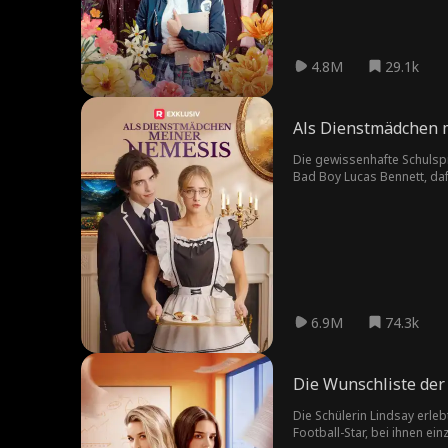
4.8M
29.1k
Als Dienstmädchen 
Die gewissenhafte Schulspr
Bad Boy Lucas Bennett, dafü
sein persönliches Hausmäd
6.9M
74.3k
Die Wunschliste der
Die Schülerin Lindsay erle
Football-Star, bei ihnen e