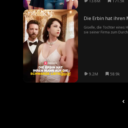
13.6M
171.5k
Die Erbin hat ihren 
Giselle, die Tochter eines 
sie seiner Firma zum Durch
Verzweiflung. Sie fordert di
zurückzugewinnen.
9.2M
58.9k