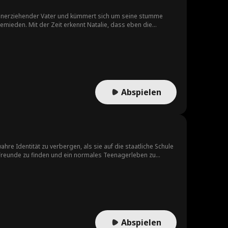
lleinerziehender Vater und kümmert sich um seine stumme
gemieden. Mit der Zeit erkennt Natalie, dass eben die
 als Ellie zum ersten Mal spricht, um sie zu retten. Doch
in der Schule gemobbt, und Natalie gerät in Konflikte, die
e zu beschützen, die sie sich mühsam aufgebaut hat.
Abspielen
hre Identität zu verbergen, als sie auf die staatliche Schule
te Freunde zu finden und ein normales Teenagerleben zu
Kaplan, an der Schule auftaucht und sich als Kaplan-Erbin
ndet und Mobbing und Spott ausgesetzt ist.
Abspielen