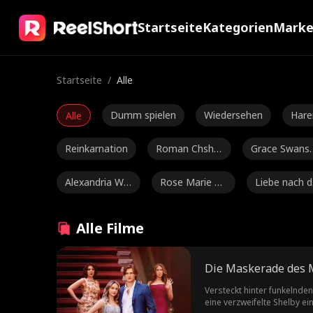
Startseite
Kategorien
Mark
Startseite
/
Alle
Dumm spielen
Wiedersehen
Har
Alle
Reinkarnation
Roman Chsher
Grace Swans
bakov
n
Alexandria Wa
Rose Marie Gu
Liebe nach d
tts
ess
Ehe
Luke Charles S
Ethan Kirschb
Jey Reynolds
Alle Filme
tafford
aum
Jarred Harper
Grady Eldridge
Daniela Couso
Die Maskerade des M
Altersuntersch
Starke Heldin
Noam Sigler
Versteckt hinter funkelnde
eine verzweifelte Shelby ei
ied