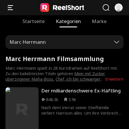
Startseite
Kategorien
Marke
Marc Herrmann
Marc Herrmann Filmsammlung
Marc Herrmann spielt in 28 Kurzdramen auf ReelShort mit.
Zu den beliebtesten Titeln gehören
Mein mit Zucker
überzogener Mafia-Boss
,
Chef, ich bin schwanger
...
Erweitern
Der milliardenschwere Ex-Häftling
848.3k
5.9k
Nach dem Verrat seiner Stieffamilie
verliert Harrison alles. Um ihre Verbrechen
aufzudecken, lässt er sich absichtlich ins
Gefängnis bringen. Nach seiner Entlassung