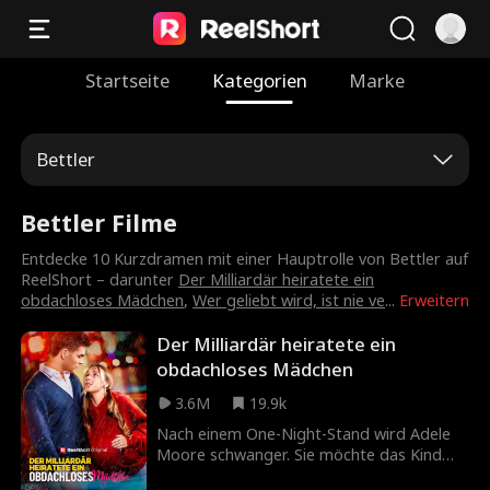
Startseite
Kategorien
Marke
Bettler
Bettler Filme
Entdecke 10 Kurzdramen mit einer Hauptrolle von Bettler auf
ReelShort – darunter
Der Milliardär heiratete ein
obdachloses Mädchen
,
Wer geliebt wird, ist nie ve
...
Erweitern
Der Milliardär heiratete ein
obdachloses Mädchen
3.6M
19.9k
Nach einem One-Night-Stand wird Adele
Moore schwanger. Sie möchte das Kind
behalten, doch ihr Vater wirft sie aus dem