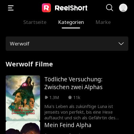
Startseite
Kategorien
Marke
Werwolf
Werwolf Filme
Tödliche Versuchung:
Zwischen zwei Alphas
1.3M
11k
Mia's Leben als zukünftige Luna ist
jenseits von perfekt, bis eine Hexe
auftaucht und sich als Gefährtin des
Alphas vorstellt. Verraten von ihrer
Mein Feind Alpha
ganzen Familie, mittellos, ohne Rudel und