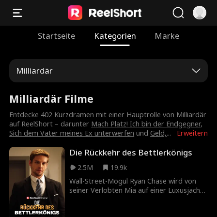
Startseite
Kategorien
Marke
Milliardär
Milliardär Filme
Entdecke 402 Kurzdramen mit einer Hauptrolle von Milliardär
auf ReelShort – darunter
Mach Platz! Ich bin der Endgegner
,
Sich dem Vater meines Ex unterwerfen
und
Geld,
...
Erweitern
Die Rückkehr des Bettlerkönigs
2.5M
19.9k
Wall-Street-Mogul Ryan Chase wird von
seiner Verlobten Mia auf einer Luxusjacht
vergiftet und über Bord gestoßen. Er
überlebt wie durch ein Wunder, verliert