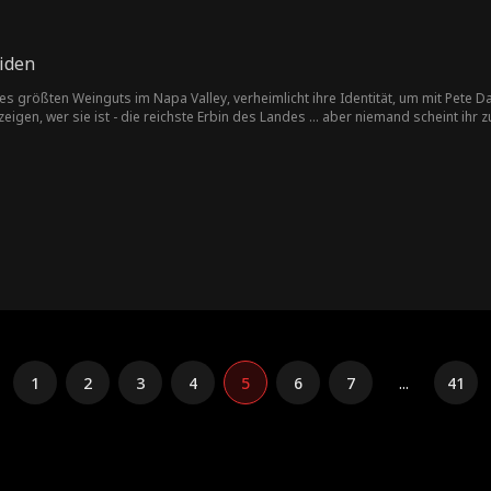
eiden
des größten Weinguts im Napa Valley, verheimlicht ihre Identität, um mit Pete 
zeigen, wer sie ist - die reichste Erbin des Landes ... aber niemand scheint ihr 
1
2
3
4
5
6
7
...
41