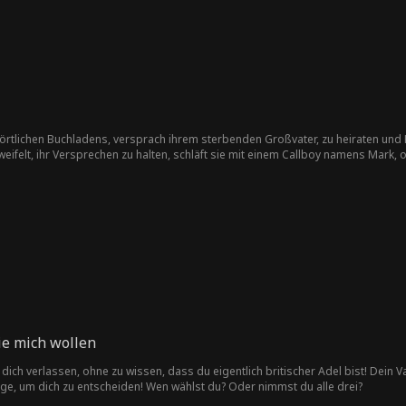
s örtlichen Buchladens, versprach ihrem sterbenden Großvater, zu heiraten und 
eifelt, ihr Versprechen zu halten, schläft sie mit einem Callboy namens Mark, o
nat, Erics langjähriger Freund... und ihr geschäftlicher Erzfeind. Tagsüber si
 Verlust und Schwierigkeiten im Leben kämpft, werden ihre Gefühle für Mark un
steht Mark/Matthew vor der größten Herausforderung seines Lebens: Leila Reid d
ie mich wollen
ich verlassen, ohne zu wissen, dass du eigentlich britischer Adel bist! Dein Va
ge, um dich zu entscheiden! Wen wählst du? Oder nimmst du alle drei?