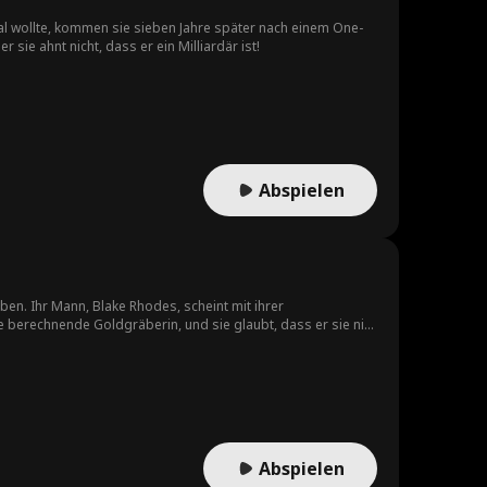
ksal wollte, kommen sie sieben Jahre später nach einem One-
sie ahnt nicht, dass er ein Milliardär ist!
Abspielen
en. Ihr Mann, Blake Rhodes, scheint mit ihrer
e berechnende Goldgräberin, und sie glaubt, dass er sie nie
, um ihr zu sagen, dass er sie die ganze Zeit geliebt hat.
Abspielen