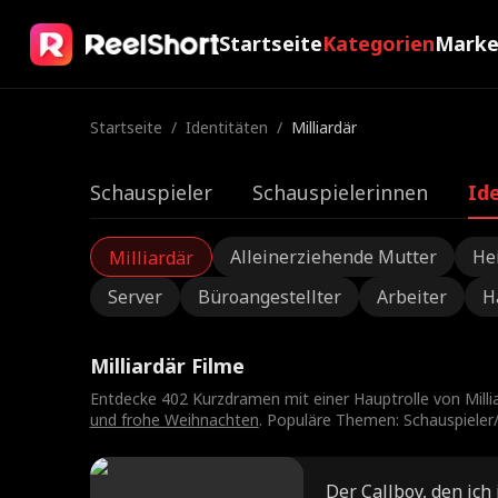
Startseite
Kategorien
Mark
Startseite
/
Identitäten
/
Milliardär
Schauspieler
Schauspielerinnen
Id
Alleinerziehende Mutter
He
Milliardär
Server
Büroangestellter
Arbeiter
H
Milliardär Filme
Entdecke 402 Kurzdramen mit einer Hauptrolle von Milli
und frohe Weihnachten
. Populäre Themen: Schauspieler/S
Der Callboy, den ich