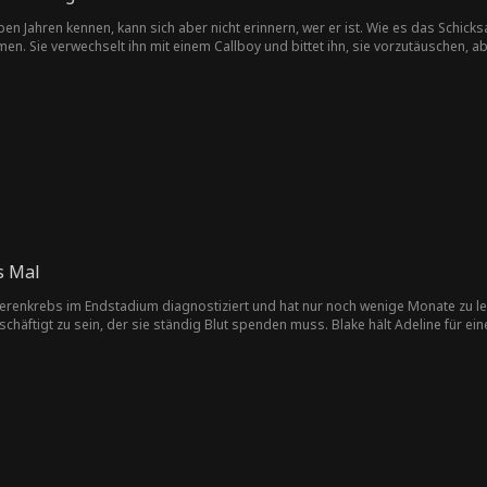
eben Jahren kennen, kann sich aber nicht erinnern, wer er ist. Wie es das Schic
. Sie verwechselt ihn mit einem Callboy und bittet ihn, sie vorzutäuschen, aber 
s Mal
erenkrebs im Endstadium diagnostiziert und hat nur noch wenige Monate zu leb
häftigt zu sein, der sie ständig Blut spenden muss. Blake hält Adeline für ein
ch, als Blake erfährt, dass Adeline im Sterben liegt, aber es könnte zu spät sein