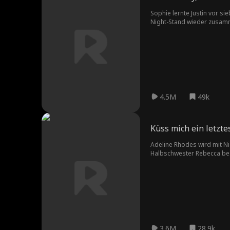
Sophie lernte Justin vor si
Night-Stand wieder zusammen
4.5M
49k
Küss mich ein letzte
Adeline Rhodes wird mit Ni
Halbschwester Rebecca besc
geliebt hat. Alles ändert si
3.6M
28.9k