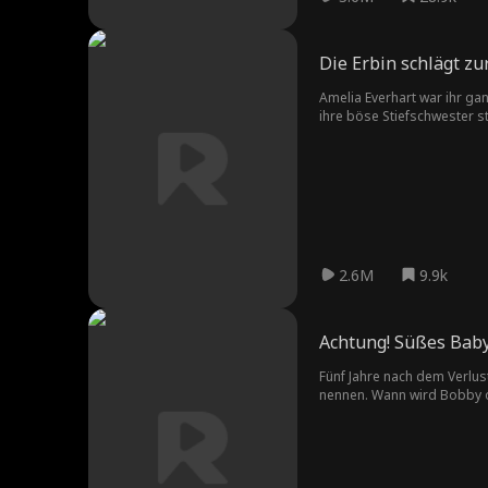
Die Erbin schlägt zu
Amelia Everhart war ihr gan
ihre böse Stiefschwester st
2.6M
9.9k
Achtung! Süßes Bab
Fünf Jahre nach dem Verlus
nennen. Wann wird Bobby off
das nur ein Märchen, oder f