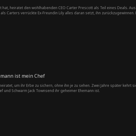
t hat, heiratet den wohlhabenden CEO Carter Prescott als Teil eines Deals. Aus
 als Carters verrückte Ex-Freundin Lily alles daran setzt, ihn zurückzugewinnen. 
t und dass Lily ihre lange verschwundene Stiefschwester ist...
emann ist mein Chef
iratet, um ihr Erbe zu sichern, ohne ihn je zu sehen. Zwei Jahre später kehrt s
schef und Schwarm Jack Townsend ihr geheimer Ehemann ist.