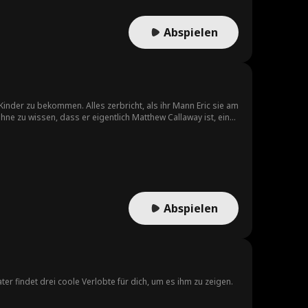
Abspielen
Kinder zu bekommen. Alles zerbricht, als ihr Mann Eric sie am
hne zu wissen, dass er eigentlich Matthew Callaway ist, ein
nd sie Gegner, aber nachts finden sie Trost in den Armen des
d Matthew kompliziert. Als seine doppelte Identität
azu zu bringen, sich zweimal in ihn zu verlieben.
Abspielen
ter findet drei coole Verlobte für dich, um es ihm zu zeigen.