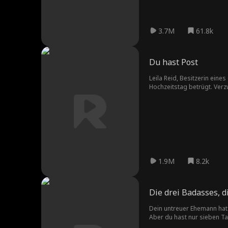
3.7M
61.8k
Du hast Post
Leila Reid, Besitzerin eine
Hochzeitstag betrügt. Verzw
milliardenschwerer Hotelmag
anderen. Während Leila mit
schließlich enthüllt wird, 
1.9M
8.2k
Die drei Badasses, d
Dein untreuer Ehemann hat d
Aber du hast nur sieben Ta