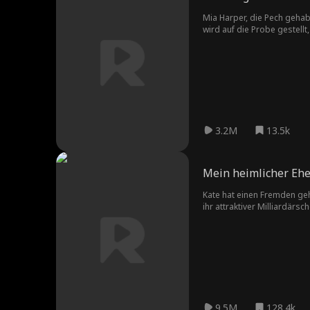
Mia Harper, die Pech gehab
wird auf die Probe gestellt,
sie von Carter schwanger is
3.2M
13.5k
Mein heimlicher Eh
Kate hat einen Fremden gehe
ihr attraktiver Milliardär
9.5M
128.4k