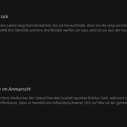
rück
zes Leben lang Dienstmädchen, bis sie herausfindet, dass sie die lang verscho
iehlt ihre Identität und ihre drei Brüder werfen sie raus. Jetzt ist sie aus der
y im Anmarsch!
t ihres Kindes bei der Geburt heiratet Scarlett spontan Bobby Clark, während 
enbaren, dass er heimlich ein milliardenschwerer CEO ist? Wer ist die geheimn
indet Scarlett ihr Glück für immer?