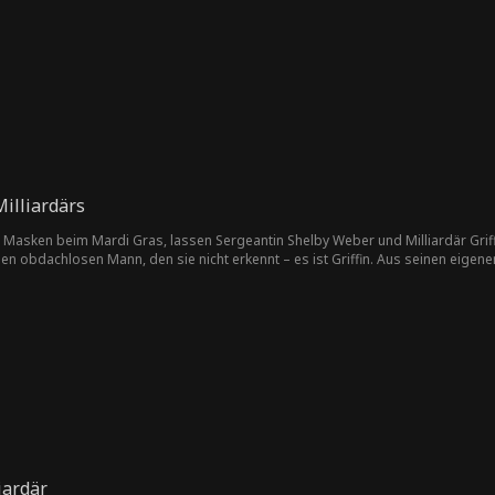
illiardärs
n Masken beim Mardi Gras, lassen Sergeantin Shelby Weber und Milliardär Griffi
nen obdachlosen Mann, den sie nicht erkennt – es ist Griffin. Aus seinen eigene
entlich keine Fremden sind, in einem ultimativen Maskenspiel der Herzen wieder
iardär