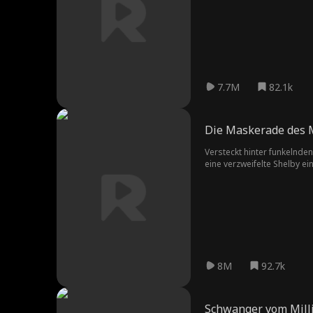
7.7M
82.1k
Die Maskerade des M
Versteckt hinter funkelnde
eine verzweifelte Shelby ei
zwei völlig Fremde, die eig
8M
92.7k
Schwanger vom Mill