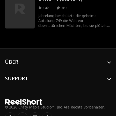
14k
383
Jahrelang beschützte die geheime
Abteilung 749 die Welt vor
übernatürlichen Mächten, bis sie plötzlich
spurlos verschwand. Erst als die Wahrheit
ans Licht kam, erfuhren die Menschen,
welche Opfer die Abteilung für ihr
normales Leben erbrachte. Schließlich
erkannten sie ihren wahren Wert und
ehrten diese stillen Helden.
ÜBER
SUPPORT
© 2026 Crazy Maple Studio™, Inc. Alle Rechte vorbehalten.