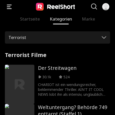
Startseite
Kategorien
Marke
Terrorist
Terrorist Filme
Der Streitwagen
30.1k
524
CHARIOT ist ein wendungsreicher,
beklemmender Thriller. AIN'T IT COOL
NEWS lobt ihn als intensiv, unglaublich
stark und nahezu perfekt. Mit Anthony
Montgomery (STAR TREK: ENTERPRISE).
Weltuntergang? Behörde 749
enttarnt (Staffel 1)