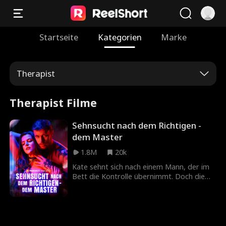
Startseite
Kategorien
Marke
Therapist
Therapist Filme
Sehnsucht nach dem Richtigen -
dem Master
1.8M
20k
Kate sehnt sich nach einem Mann, der im
Bett die Kontrolle übernimmt. Doch die
Suche ist fast unmöglich. Dann tritt
Banner Jennings auf - der berüchtigte
Meister aus den Catacombs. Er will ihr
helfen, den richtigen Dominanten zu
finden. Doch wird sie jemals bereit sein,