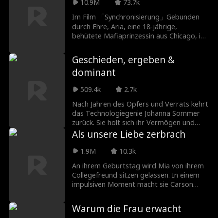
Prinzessin, kommt nach Luperiom und ist
10.9M
73.7k
entschlossen, die brutale Kriegsschule
Im Film 「Synchronisierung」Gebunden
des Königreichs zu überleben. Was sie
durch Ehre, Aria, eine 18-jährige,
nicht erwartet, ist eine schicksalhafte
behütete Mafiaprinzessin aus Chicago, ist
Verbindung mit Saxon Blackmoor - dem
gefangen in einer arrangierten Ehe mit
mächtigsten Wolf dort... und ihr Feind.
Luca, dem kalten und gefährlich
Jetzt könnte der Wolf, den sie nicht wollen
Geschieden, ergeben &
verführerischen Erben der New Yorker
darf, der Einzige sein, der sie retten kann.
dominant
Mafia. Nun muss sie entscheiden, ob es
ihr größter Verrat oder ihre einzige
509.4k
2.7k
Überlebenschance ist, ihren Körper – und
vielleicht auch ihr Herz – einem Mann zu
Nach Jahren des Opfers und Verrats kehrt
überlassen, der aus Gewalt geboren
das Technologiegenie Johanna Sommer
wurde.
zurück. Sie holt sich ihr Vermögen und
ihre Patente zurück, ruiniert ihren Ex-
Als unsere Liebe zerbrach
Mann und startet an der Seite eines
eifersüchtigen, aber hingebungsvollen
1.9M
10.3k
Partners in ein neues Leben.
An ihrem Geburtstag wird Mia von ihrem
Collegefreund sitzen gelassen. In einem
impulsiven Moment macht sie Carson
einen Heiratsantrag. Er ist der
charismatische und zugleich gefährliche
Warum die Frau erwacht
Anführer der Familie Moretti. Was