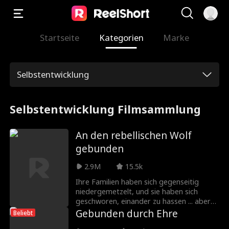
Startseite
Kategorien
Marke
Selbstentwicklung
Selbstentwicklung Filmsammlung
An den rebellischen Wolf
gebunden
2.9M
15.5k
Ihre Familien haben sich gegenseitig
niedergemetzelt, und sie haben sich
geschworen, einander zu hassen ... aber
die Anziehungskraft zwischen ihnen ist
Gebunden durch Ehre
Beliebt
unüberwindbar. Maeve, die Alpha-