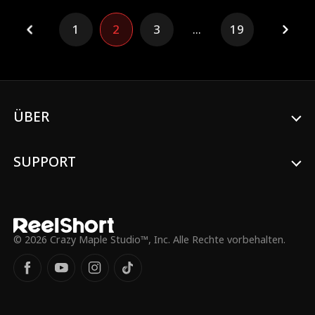
Tisch verbannt!
muss – und das alles, während er
weiterhin als Gärtner unerkannt bleibt.
1
2
3
...
19
ÜBER
SUPPORT
© 2026 Crazy Maple Studio™, Inc. Alle Rechte vorbehalten.