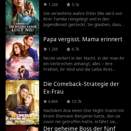
Nur eine Regel: Verlieb dich nicht in seinen
1.2M
5.1k
großen Bruder. Alles läuft gut, bis Olive
Die verwöhnte wahre Erbin Ellie wird von
merkt, dass der Mann aus ihrer heißen
ihrer Familie reingelegt und in den
Nacht und Sams verbotener Bruder
Jugendknast gesteckt. Sie glauben, dass
dieselbe Person sind.
sie ein angenehmes Leben führt, ohne zu
wissen, dass Ellie unter den Anweisungen
Papa vergisst. Mama erinnert
der falschen Tochter brutal misshandelt
wird. Drei Jahre später wird sie entlassen,
1.2M
6.7k
innerlich gebrochen, aber immer noch als
verwöhnt angesehen. Erst als ihr Vater sie
Nicole verliert in der Nacht, in der man ihr
schlägt und ihre Prothese abfällt,
ein Verbrechen anhängt, alles – ihre
erkennen sie die Wahrheit...
Freiheit, ihr Kind und die Liebe ihres
Lebens. Sieben Jahre später kehrt sie
zurück, als Nanny in jenes Haus, das ihr
Die Comeback-Strategie der
Leben zerstört hat. Ethan, ihr ehemaliger
Ex-Frau
Verlobter, wird noch immer von der Frau
verfolgt, die er einst liebte – und beginnt,
6.8M
53.7k
Gefühle für die neue Nanny zu entwickeln,
ohne zu wissen, dass es Nicole ist.
Nachdem Aria einen One-Night-Stand mit
Geheimnisse brodeln unter der
ihrem Ehemann Benjamin hatte, den sie
Oberfläche, Erinnerungen erwachen, und
zuvor nie getroffen hatte, erfährt sie,
Lila, die Tochter, die ihnen gestohlen
dass er die Scheidung von ihr will. Ihr Plan,
Der geheime Boss der fünf
wurde, wird zum unerwarteten Faden,