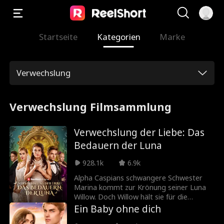
Startseite
Kategorien
Marke
Verwechslung
Verwechslung Filmsammlung
Verwechslung der Liebe: Das
Bedauern der Luna
928.1k
6.9k
Alpha Caspians schwangere Schwester
Marina kommt zur Krönung seiner Luna
Willow. Doch Willow hält sie für die
heimliche Geliebte ihres Alphas und quält
Ein Baby ohne dich
sie in blinder Eifersucht so sehr, dass