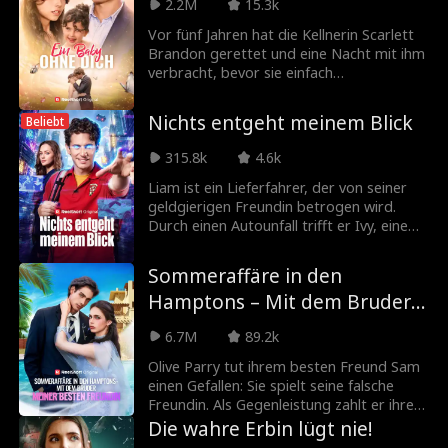
Marina ihr ungeborenes Kind verliert. Nun
2.2M
15.3k
sinnen die Brooks-Geschwister auf blutige
Vor fünf Jahren hat die Kellnerin Scarlett
Vergeltung.
Brandon gerettet und eine Nacht mit ihm
verbracht, bevor sie einfach
verschwunden ist. Jetzt ist sie zurück,
total schlank und kaum
Nichts entgeht meinem Blick
Beliebt
wiederzuerkennen, und er ist der
zurückgezogen lebende CEO, der ohne es
315.8k
4.6k
zu wissen der Vater ihrer Tochter ist.
Liam ist ein Lieferfahrer, der von seiner
geldgierigen Freundin betrogen wird.
Durch einen Autounfall trifft er Ivy, eine
umwerfende Geschäftsführerin, und
erlangt den „Gottesblick“. Plötzlich sieht
Sommeraffäre in den
er, wie viel Zeit Menschen im Leben noch
Hamptons – Mit dem Bruder
bleibt und welchen wahren Wert die
Dinge haben.
meiner besten Freundin
6.7M
89.2k
Olive Parry tut ihrem besten Freund Sam
einen Gefallen: Sie spielt seine falsche
Freundin. Als Gegenleistung zahlt er ihre
Rechnungen – damit sie ihren kleinen
Die wahre Erbin lügt nie!
Bruder aus der Pflegefamilie holen kann.