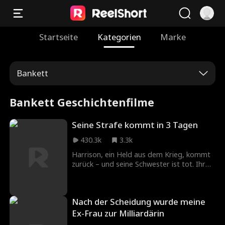
Startseite
Kategorien
Marke
Bankett
Bankett Geschichtenfilme
Seine Strafe kommt in 3 Tagen
430.3k
3.3k
Harrison, ein Held aus dem Krieg, kommt
zurück – und seine Schwester ist tot. Ihr
Verlobter Karter ist schuld. Er erscheint
auf Karters Feier in alter Uniform und sagt
ihm, dass seine Zeit in drei Tagen endet.
Nach der Scheidung wurde meine
Am Ende enthüllt er seine wahre Identität
als FBI-Chef und nimmt seine Rache.
Ex-Frau zur Milliardärin