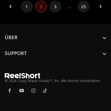
ihn mit nur einem Foto auf. In den
1
2
3
...
25
folgenden achtzehn Jahren zieht Griffin
freiwillig Isabellas Zwillinge groß – einen
Jungen und ein Mädchen –, die sie mit
einem der Männer, Ethan, bekommen hat.
Er erträgt Demütigungen und Spott und
wird gezwungen, Firma und Vermögen an
die Zwillinge zu übergeben, sobald sie
ÜBER
achtzehn werden. Alle glauben, Griffin sei
durch ein einziges Foto gebunden, doch
gerade als Isabellas Familie ihren Triumph
SUPPORT
feiert, enthüllt Griffin endlich die Wahrheit
…
© 2026 Crazy Maple Studio™, Inc. Alle Rechte vorbehalten.