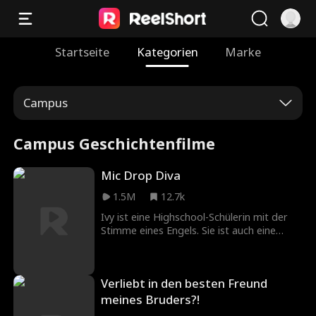
Startseite
Kategorien
Marke
Campus
Campus Geschichtenfilme
Mic Drop Diva
1.5M
12.7k
Ivy ist eine Highschool-Schülerin mit der
Stimme eines Engels. Sie ist auch eine
superreiche Erbin, aber sie versteckt ihre
Identität in der Hoffnung, echte Freunde
in der Schule zu finden. Nachdem sie sich
Verliebt in den besten Freund
mit Vanessa angefreundet hat, glaubt sie,
dass sie die richtige Wahl getroffen hat.
meines Bruders?!
Aber Vanessa behandelt Ivy tatsächlich