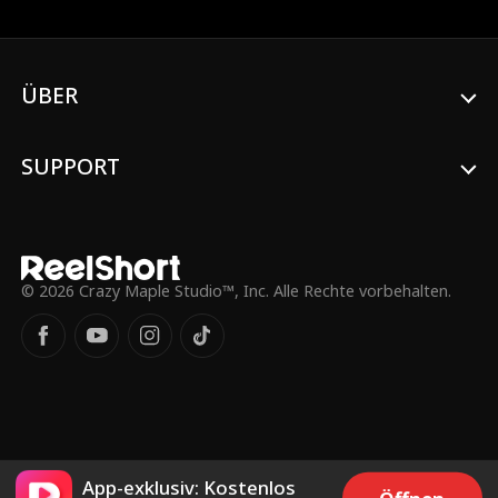
William, ihren mysteriösen Milliardär und
CEO, mit dem Mann, den sie heiraten soll.
Nach der Hochzeit findet William heraus,
dass Emily eine seiner Angestellten ist,
während Emily fälschlicherweise glaubt,
ÜBER
dass William in Schulden versinkt. William
verbirgt seine Identität bis zum Tag des
Designwettbewerbs, als Fiona und Henry
SUPPORT
einen Plan schmieden, um Emily zu
sabotieren.
© 2026 Crazy Maple Studio™, Inc. Alle Rechte vorbehalten.
App-exklusiv: Kostenlos