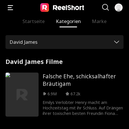
Startseite
Kategorien
Marke
David James
David James Filme
Falsche Ehe, schicksalhafter
Bräutigam
6.9M
67.2k
Emilys Verlobter Henry macht am
Hochzeitstag mit ihr Schluss. Auf Drängen
ihrer toxischen besten Freundin Fiona
willigt sie in eine Scheinehe mit einem
anderen Mann ein, verwechselt aber