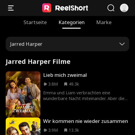
Startseite
Kategorien
Marke
Jarred Harper
Jarred Harper Filme
Lieb mich zweimal
3.8M
49.3k
Emma und Liam verbrachten eine
wunderbare Nacht miteinander. Aber diese
endete abrupt, als Liam am nächsten
Morgen ohne eine Erklärung verschwand.
Sechs Monate später treffen sie sich auf
Wir kommen nie wieder zusammen
der Hochzeit von Emmas Schwester
wieder, bei der Liam der Trauzeuge ist. Als
3.9M
13.3k
ihre ungeklärten Gefühle wieder