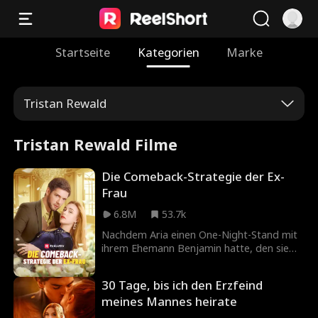
Startseite
Kategorien
Marke
Tristan Rewald
Tristan Rewald Filme
Die Comeback-Strategie der Ex-
Frau
6.8M
53.7k
Nachdem Aria einen One-Night-Stand mit
ihrem Ehemann Benjamin hatte, den sie
zuvor nie getroffen hatte, erfährt sie, dass
er die Scheidung von ihr will. Ihr Plan,
30 Tage, bis ich den Erzfeind
einfach davonzulaufen, wird durch den
meines Mannes heirate
neuen Auftrag ihres Designstudios
zunichte gemacht – sie soll Benjamins