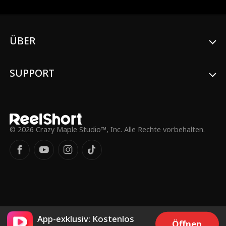
trotzen sie Annas Stiefmutter und
Stiefschwester, sichern Annas mütterliches
Firmenerbe und die Rechte für königliche
Porträts. Am Ende offenbart Philip seine
ÜBER
Identität, seine Eltern akzeptieren Anna
und beide leben glücklich in Kalifornien.
SUPPORT
© 2026 Crazy Maple Studio™, Inc. Alle Rechte vorbehalten.
App-exklusiv: Kostenlos
Öffnen