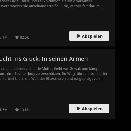
schen Lucie Thiele und Felix Schmidt, als ein grausames
sverständnis sie auseinanderreißt. Lucie, verzweifelt darum
üht, Felix vor Gefahren zu schützen, opfert ihre Liebe – nur um
 Jahre später als milliardenschweren CEO und ihren neuen Chef
derzutreffen! Zwischen ihnen liegen Geheimnisse und Lügen.
ie muss ihren neuen Job unter Felix' wachsamen Augen
ältigen und die Qualen ihrer intriganten jüngeren Schwester
Abspielen
na ertragen, die nun Felix' neue Freundin ist – während sie die
5.1M
82.5k
rheit verbirgt, die sie entweder wieder vereinen oder für immer
einanderbringen könnte.
ucht ins Glück: In seinen Armen
ia, eine alleinerziehende Mutter, flieht vor Gewalt und kämpft
um, ihre Tochter Judy zu beschützen. Ihr Weg führt sie von harter
rikarbeit bis in die Welt der Eliteschulen und ist geprägt von
nden sowie dem Verrat der eigenen Familie. Doch als der
liardär Levi in ihr Leben tritt, ändert sich alles …
Abspielen
1.6M
13.8k