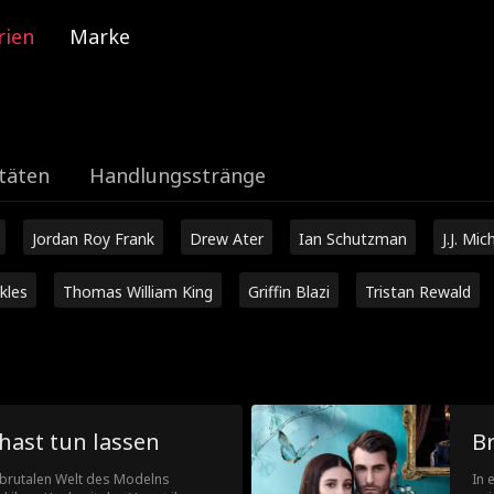
rien
Marke
täten
Handlungsstränge
Jordan Roy Frank
Drew Ater
Ian Schutzman
J.J. Mic
kles
Thomas William King
Griffin Blazi
Tristan Rewald
hast tun lassen
Br
 brutalen Welt des Modelns
In 