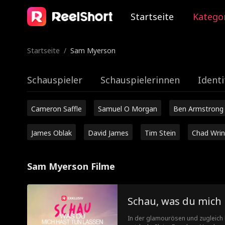
Startseite
Katego
Startseite
/
Sam Myerson
Schauspieler
Schauspielerinnen
Identi
Cameron Saffle
Samuel O Morgan
Ben Armstrong
James Oblak
David James
Tim Stein
Chad Wrin
Sam Myerson Filme
Schau, was du mich 
In der glamourösen und zugleich